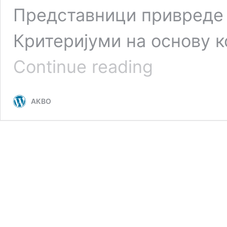
Представници привре
Критеријуми на основу к
Критеријуми
Continue reading
за
избор
екперата
АКВО