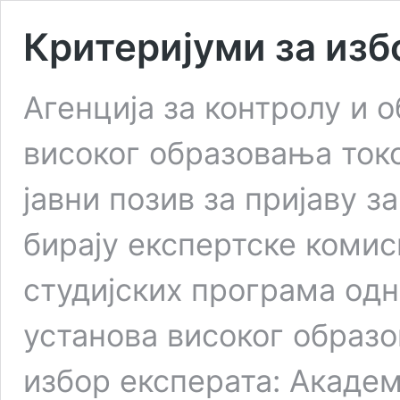
Критеријуми за изб
Агенција за контролу и 
високог образовања ток
јавни позив за пријаву з
бирају експертске комис
студијских програма од
установа високог образо
избор експерата: Акаде