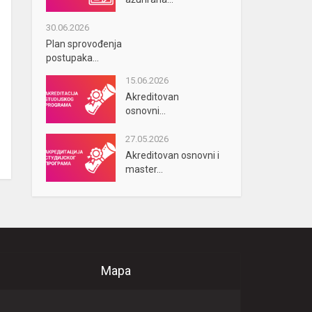
30.06.2026
Plan sprovođenja
postupaka...
15.06.2026
Akreditovan
osnovni...
27.05.2026
Akreditovan osnovni i
master...
Mapa