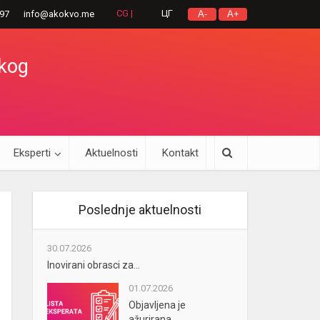
CG |
ЦГ
297
info@akokvo.me
A-
A+
okog
Eksperti
Aktuelnosti
Kontakt
Poslednje aktuelnosti
30.07.2026
Inovirani obrasci za...
01.07.2026
Objavljena je
ažurirana...