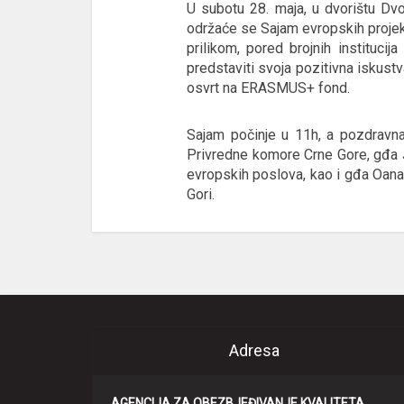
U subotu 28. maja, u dvorištu Dv
održaće se Sajam evropskih projek
prilikom, pored brojnih instituc
predstaviti svoja pozitivna iskust
osvrt na ERASMUS+ fond.
Sajam počinje u 11h, a pozdravna
Privredne komore Crne Gore, gđa 
evropskih poslova, kao i gđa Oana
Gori.
Adresa
AGENCIJA ZA OBEZBJEĐIVANJE KVALITETA