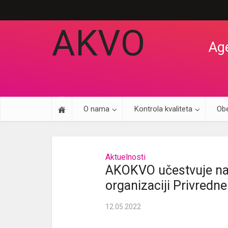
AKVO
Age
O nama
Kontrola kvaliteta
Obe
Aktuelnosti
AKOKVO učestvuje na 
organizaciji Privredn
12.05.2022