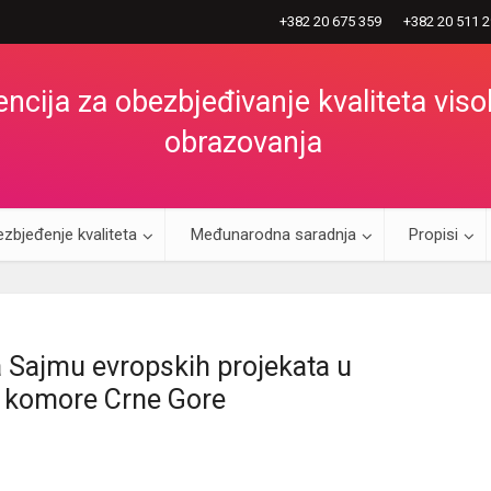
+382 20 675 359
+382 20 511 
ncija za obezbjeđivanje kvaliteta vis
obrazovanja
zbjeđenje kvaliteta
Međunarodna saradnja
Propisi
Sajmu evropskih projekata u
e komore Crne Gore