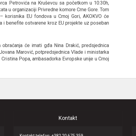
orca Petrovića na Kruševcu sa početkom u 10:30h,
ata u organizaciji Privredne komore Crne Gore. Tom
ija – korisnika EU fondova u Crnoj Gori, AKOKVO će
va i benefite ostvarene kroz EU projekte uz poseban
 obraćanja će imati gđa Nina Drakić, predsjednica
Jovana Marović, potpredsjednica Vlade i ministarka
 Cristina Popa, ambasadorka Evropske unije u Crnoj
Kontakt
Kontakt telefon: +382 20 675 359