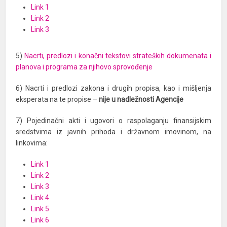
Link 1
Link 2
Link 3
5)
Nacrti, predlozi i konačni tekstovi strateških dokumenata i
planova i programa za njihovo sprovođenje
6) Nacrti i predlozi zakona i drugih propisa, kao i mišljenja
eksperata na te propise –
nije u nadležnosti Agencije
7) Pojedinačni akti i ugovori o raspolaganju finansijskim
sredstvima iz javnih prihoda i državnom imovinom, na
linkovima:
Link 1
Link 2
Link 3
Link 4
Link 5
Link 6