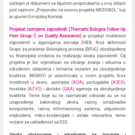
sačinjen je dokument sa ključnim preporukama u ovoj oblasti
pod nazivom „Preporuke na osnovu projekta MICROBOL“ koji
je upućen Evropskoj Komisiji.
Projekat razmjene zaposlenih (Thematic Bologna Follow-Up
Peer Group C on Quality Assurance
)
je projekat mobilnosti
zaposlenih u agencijama zemalja EHEA. Kroz aktivnosti
Grupe za praćenje Bolonjskog procesa (BFUG) obezbijeđena
su finansijska sredstva za realizaciju obuka zaposlenih. Cilj
projekta je bio orjenatisan na sticanje znanja i iskustva u
određenim oblastima i temama vezanim za obezbjeđenje
kvaliteta. AKOKVO je učestvovala u ovom projektu kroz
mobilnosti u okviru austrijske (
AQA
), portugalske (
A3ES
),
hrvatske (
AZVO
) i škotske (
QAA
) agencije za obezbjeđenje
kvaliteta. Teme koje su se razmatrale odnosile su se na
unapređenje zakonskog okvira, razvoj istraživačke
komponente, razvoj informacionog sistema, uključenost
stejkoldera, mikro-kredencijale i ostale relevantne teme
vezane za usklađenost sa ESG.
Visoko obrazovanje i istraživanje za inovacije i