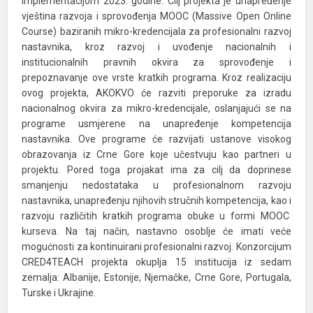
implementacijom 2023. godine. Cilj projekta je unapređenje
vještina razvoja i sprovođenja MOOC (Massive Open Online
Course) baziranih mikro-kredencijala za profesionalni razvoj
nastavnika, kroz razvoj i uvođenje nacionalnih i
institucionalnih pravnih okvira za sprovođenje i
prepoznavanje ove vrste kratkih programa. Kroz realizaciju
ovog projekta, AKOKVO će razviti preporuke za izradu
nacionalnog okvira za mikro-kredencijale, oslanjajući se na
programe usmjerene na unapređenje kompetencija
nastavnika. Ove programe će razvijati ustanove visokog
obrazovanja iz Crne Gore koje učestvuju kao partneri u
projektu. Pored toga projakat ima za cilj da doprinese
smanjenju nedostataka u profesionalnom razvoju
nastavnika, unapređenju njihovih stručnih kompetencija, kao i
razvoju različitih kratkih programa obuke u formi MOOC
kurseva. Na taj način, nastavno osoblje će imati veće
mogućnosti za kontinuirani profesionalni razvoj. Konzorcijum
CRED4TEACH projekta okuplja 15 institucija iz sedam
zemalja: Albanije, Estonije, Njemačke, Crne Gore, Portugala,
Turske i Ukrajine.