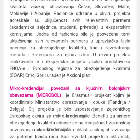
kvaliteta visokog obrazovanja Češke, Slovačke, Malte,
Moldavije i Albanije. Radionice održane u okviru projekta
adresirale su uključenost svih relevantnih partnera
(akademska zajednica, studenti, privreda) u ekspertskim
komisijama. Jedna od radionica bila je posvećena temi
uključivanja svih relevantnih partnera u upravljačka tijela
agencija za obezbjeđenje kvaliteta, kao i razmatranju
metoda i kriterijuma za njihov izbor. U okviru projekta
realizovana je i ekspertska posjeta visokih predstavnika
ENQA-e i Evropskog registra za obezbjeđenje kvaliteta
(EQAR) Crnoj Gori i urađen je Akcioni plan.
Mikro-kredencijali povezani sa ključnim bolonjskim
obavezama
(MICROBOL)
je Erasmus+ projekat kojim je
koordiniralo Ministarstvo obrazovanja i obuke (Flandrija /
Belgija). Cilj projekta je bilo uspostavljanje zajedničkog
Evropskog okvira za mikro
-kredencijale
. Benefiti za sistem
obezbjeđenja kvaliteta odnose se na mogućnost zakonskog
priznavanja mikro
-kredencijala
u oblasti visokog obrazovanja
za potrebe tržišta rada. Kao rezultat projektnih aktivnosti,