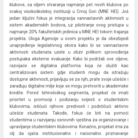
klubove, sa ciljem stvaranja najmanje pet novih klubova po
svakoj visokoškolskoj instituciji u Crnoj Gori (MNE HEI). Još
jedan ključni fokus je integracija vannastavnih aktivnosti u
sistem akademskih bodova, uz pilotiranje ovog pristupa u
najmanje 20% fakultetskih jedinica u MNE HEI tokom trajanja
projekta. Uloga Agencije u ovom projektu je da obezbijedi
unaprjeđenje legislativnog okvira kako bi se vannastavne
aktivnosti studenata uzele u obzir prilikom sprovođenja
postupaka eksterne evaluacije. Kako bi podržali ove ciljeve,
razvijaće se digitalna platforma koja će služiti kao
centralizovani sistem gdje studenti mogu da istražuju
dostupne aktivnosti, prijavljuju se za njih, prate svoje učešće i
zarađuju digitalne milje koje se mogu pretvoriti u akademske
kredite. Pored tehnološkog segmenta, projekat će imati
prioritet u promociji i podizanju svijesti o studentskim
klubovima, ističući njihove prednosti i podstičući aktivno
učešće studenata. Takođe, fokus će biti na pomoći
studentima u razvijanju osnovnih vještina za organizovanje i
upravljanje studentskim klubovima. Konačno, projekat ima za
cilj da ojača institucionalno i nacionalno priznavanje