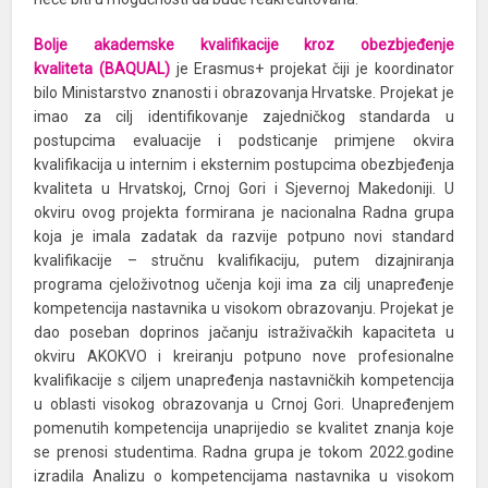
Bolje akademske kvalifikacije kroz obezbjeđenje
kvaliteta (BAQUAL)
je Erasmus+ projekat čiji je koordinator
bilo Ministarstvo znanosti i obrazovanja Hrvatske. Projekat je
imao za cilj identifikovanje zajedničkog standarda u
postupcima evaluacije i podsticanje primjene okvira
kvalifikacija u internim i eksternim postupcima obezbjeđenja
kvaliteta u Hrvatskoj, Crnoj Gori i Sjevernoj Makedoniji. U
okviru ovog projekta formirana je nacionalna Radna grupa
koja je imala zadatak da razvije potpuno novi standard
kvalifikacije – stručnu kvalifikaciju, putem dizajniranja
programa cjeloživotnog učenja koji ima za cilj unapređenje
kompetencija nastavnika u visokom obrazovanju. Projekat je
dao poseban doprinos jačanju istraživačkih kapaciteta u
okviru AKOKVO i kreiranju potpuno nove profesionalne
kvalifikacije s ciljem unapređenja nastavničkih kompetencija
u oblasti visokog obrazovanja u Crnoj Gori. Unapređenjem
pomenutih kompetencija unaprijedio se kvalitet znanja koje
se prenosi studentima. Radna grupa je tokom 2022.godine
izradila Analizu o kompetencijama nastavnika u visokom