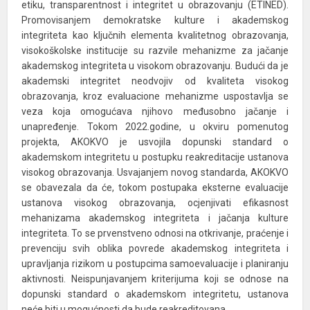
etiku, transparentnost i integritet u obrazovanju (ETINED).
Promovisanjem demokratske kulture i akademskog
integriteta kao ključnih elementa kvalitetnog obrazovanja,
visokoškolske institucije su razvile mehanizme za jačanje
akademskog integriteta u visokom obrazovanju. Budući da je
akademski integritet neodvojiv od kvaliteta visokog
obrazovanja, kroz evaluacione mehanizme uspostavlja se
veza koja omogućava njihovo međusobno jačanje i
unapređenje. Tokom 2022.godine, u okviru pomenutog
projekta, AKOKVO je usvojila dopunski standard o
akademskom integritetu u postupku reakreditacije ustanova
visokog obrazovanja. Usvajanjem novog standarda, AKOKVO
se obavezala da će, tokom postupaka eksterne evaluacije
ustanova visokog obrazovanja, ocjenjivati efikasnost
mehanizama akademskog integriteta i jačanja kulture
integriteta. To se prvenstveno odnosi na otkrivanje, praćenje i
prevenciju svih oblika povrede akademskog integriteta i
upravljanja rizikom u postupcima samoevaluacije i planiranju
aktivnosti. Neispunjavanjem kriterijuma koji se odnose na
dopunski standard o akademskom integritetu, ustanova
neće biti u mogućnosti da bude reakreditovana.