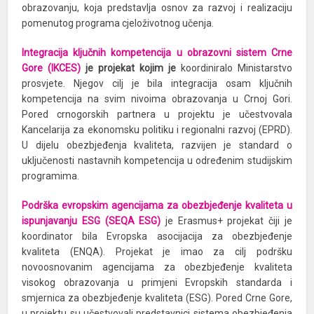
obrazovanju, koja predstavlja osnov za razvoj i realizaciju
pomenutog programa cjeloživotnog učenja.
Integracija ključnih kompetencija u obrazovni sistem Crne
Gore (IKCES)
je projekat kojim je
koordiniralo Ministarstvo
prosvjete. Njegov cilj je bila integracija osam ključnih
kompetencija na svim nivoima obrazovanja u Crnoj Gori.
Pored crnogorskih partnera u projektu je učestvovala
Kancelarija za ekonomsku politiku i regionalni razvoj (EPRD).
U dijelu obezbjeđenja kvaliteta, razvijen je standard o
uključenosti nastavnih kompetencija u određenim studijskim
programima.
Podrška evropskim agencijama za obezbjeđenje kvaliteta u
ispunjavanju ESG
(SEQA ESG)
je Erasmus+ projekat čiji je
koordinator bila Evropska asocijacija za obezbjeđenje
kvaliteta (ENQA). Projekat je imao za cilj podršku
novoosnovanim agencijama za obezbjeđenje kvaliteta
visokog obrazovanja u primjeni Evropskih standarda i
smjernica za obezbjeđenje kvaliteta (ESG). Pored Crne Gore,
u projektu su učestvovali predstavnici sistema obezbjeđenja