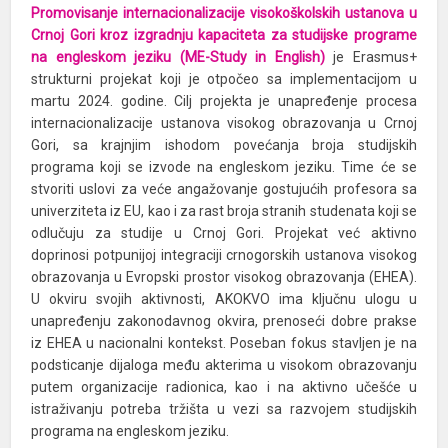
Promovisanje internacionalizacije visokoškolskih ustanova u
Crnoj Gori kroz izgradnju kapaciteta za studijske programe
na engleskom jeziku (ME-Study in English)
je Erasmus+
strukturni projekat koji je otpočeo sa implementacijom u
martu 2024. godine. Cilj projekta je unapređenje procesa
internacionalizacije ustanova visokog obrazovanja u Crnoj
Gori, sa krajnjim ishodom povećanja broja studijskih
programa koji se izvode na engleskom jeziku. Time će se
stvoriti uslovi za veće angažovanje gostujućih profesora sa
univerziteta iz EU, kao i za rast broja stranih studenata koji se
odlučuju za studije u Crnoj Gori. Projekat već aktivno
doprinosi potpunijoj integraciji crnogorskih ustanova visokog
obrazovanja u Evropski prostor visokog obrazovanja (EHEA).
U okviru svojih aktivnosti, AKOKVO ima ključnu ulogu u
unapređenju zakonodavnog okvira, prenoseći dobre prakse
iz EHEA u nacionalni kontekst. Poseban fokus stavljen je na
podsticanje dijaloga među akterima u visokom obrazovanju
putem organizacije radionica, kao i na aktivno učešće u
istraživanju potreba tržišta u vezi sa razvojem studijskih
programa na engleskom jeziku.