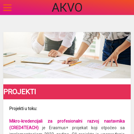
АКVO
PROJEKTI
Projekti u toku:
Mikro-kredencijali za profesionalni razvoj nastavnika
(CRED4TEACH)
je Erasmus+ projekat koji otpočeo sa