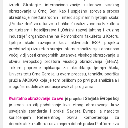
izradi Strategije internacionalizacije ustanova visokog
obrazovanja u Crnoj Gori, kao i uspješno sprovela proces
akreditacije međunarodnih i interdisciplinarnih ljetnjih škola:
„Preduzetništvo u turizmu baštine“ realizovane na Fakultetu
za turizam i hotelijerstvo i „Održivi razvoj jahting i kruzing
industrije“ organizovane na Pomorskom fakultetu u Kotoru.
Ljetnje škole razvijene kroz aktivnosti IESP projekta
predstavljaju izuzetan primjer internacionalizacije i doprinosa
većoj vidljivosti crnogorskih ustanova visokog obrazovanja u
okviru Evropskog prostora visokog obrazovanja (EHEA).
Tokom pripreme aplikacija za akreditaciju ljetnjih škola,
Univerzitetu Crne Gore je, u ovom procesu, tehničku podršku
pružila AKOKVO, koja je tom prilikom po prvi put analizirala i
moguće modele akreditacije ovakvih programa.
Kvalitetno obrazovanje za sve
je
projekat
Savjeta Evrope koji
je
imao za cilj podsticanje kvalitetnog obrazovanja kroz
usvajanje standarda i praksi Savjeta Evrope, a naročito
korišćenjem Referentnog okvira kompetencija za
demokratsku kulturu i usvajanjem dobrih praksi Platforme za