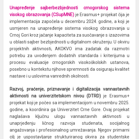
Unapređenje sajberbezbjednosti crnogorskog sistema
visokog obrazovanja (CSupMNE)
je Erasmus+ projekat čija je
implementacija započela u decembru 2024. godine, a koji je
usmjeren na unapređenje sistema visokog obrazovanja u
Crnoj Gori kroz jačanje kapaciteta za suočavanje s izazovima
u oblasti sajber bezbjednosti u digitalnom okruženju. U okviru
projektnih aktivnosti, AKOKVO ima zadatak da razmotri
potrebu za uvođenjem dodatnih standarda i kriterijuma u
procesu evaluacije crnogorskih visokoškolskih ustanova,
posebno u kontekstu njihove spremnosti da osiguraju kvalitet
nastave i u uslovima vanrednih okolnosti.
Razvoj, praćenje, priznavanje i digitalizacija vannastavnih
aktivnosti na univerzitetskom nivou (DTRD)
je Erasmus+
projekat koji je počeo sa implementacijom u novembru 2025.
godine, a koordinira ga Univerzitet Crne Gore. Ovaj projekat
naglašava ključnu ulogu vannastavnih aktivnosti u
unaprjeđenju ličnog razvoja studenata, socijalnog
angažovanja i profesionalnog umrežavanja. Njegov primarni
cilj je uspostavljanje strukturiranog okvira za studentske