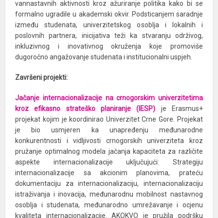
vannastavnih aktivnosti kroz ažuriranje politika kako bi se
formalno ugradile u akademski okvir. Podsticanjem saradnje
između studenata, univerzitetskog osoblja i lokalnih i
poslovnih partnera, inicijativa teži ka stvaranju održivog,
inkluzivnog i inovativnog okruženja koje promoviše
dugoročno angažovanje studenata i institucionalni uspjeh.
Završeni projekti:
Jačanje internacionalizacije na crnogorskim univerzitetima
kroz efikasno strateško planiranje (IESP)
je Erasmus+
projekat kojim je koordinirao Univerzitet Crne Gore. Projekat
je bio usmjeren ka unapređenju međunarodne
konkurentnosti i vidljivosti crnogorskih univerziteta kroz
pružanje optimalnog modela jačanja kapaciteta za različite
aspekte internacionalizacije uključujući: Strategiju
internacionalizacije sa akcionim planovima, prateću
dokumentaciju za internacionalizaciju, internacionalizaciju
istraživanja i inovacija, međunarodnu mobilnost nastavnog
osoblja i studenata, međunarodno umrežavanje i ocjenu
kvaliteta internacionalizacije. AKOKVO je pružila podršku