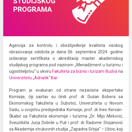
Agencija za kontrolu i obezbjeđenje kvaliteta visokog
obrazovanja odobrila je dana 06. septembra 2024. godine
izdavanje sertifikata o akreditaciji master akademskog
studijskog programa pod nazivom „Menadžment u turizmu i
ugostiteljstvu“ u okviru
Fakulteta za biznis i turizam Budva
na
Univerzitetu „Adriatik“ Bar
.
Program je evaluiran od strane nezavisne ekspertske
Komisije, čiji sastav su činili prof. dr Dušan Bobera sa
Ekonomskog fakulteta u Subotici, Univerziteta u Novom
Sadu, u svojstvu predsjednika Komisije, prof. dr Ines Kersan-
Škabić sa Fakulteta ekonomije i turizma „Dr. Mijo Mirković,
Sveučilišta Jurja Dobrile u Puli i prof. dr Radomir Stojanović
sa Akademije strukovnih studija „Zapadna Srbija“ – Užice, koji