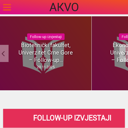
АКVO
Follow-up izvjestaji
Foll
Biotehnički fakultet,
Ekono
Univerzitet Crne Gore
Univer
– Follow-up...
– Foll
20.11.2025
FOLLOW-UP IZVJESTAJI