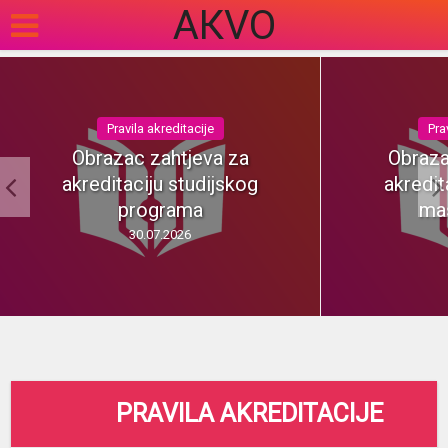
АКVO
Pravila akreditacije
Pra
Obrazac zahtjeva za
Obraza
akreditaciju studijskog
akredit
programa
mas
30.07.2026
PRAVILA AKREDITACIJE