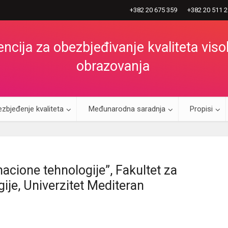
+382 20 675 359
+382 20 511 
ncija za obezbjeđivanje kvaliteta vis
obrazovanja
zbjeđenje kvaliteta
Međunarodna saradnja
Propisi
acione tehnologije”, Fakultet za
ije, Univerzitet Mediteran