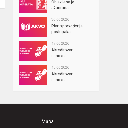
Objavljena je
ažurirana...
30.06.2026
Plan sprovođenja
postupaka...
17.06.2026
Akreditovan
osnovni...
15.06.2026
Akreditovan
osnovni...
Mapa