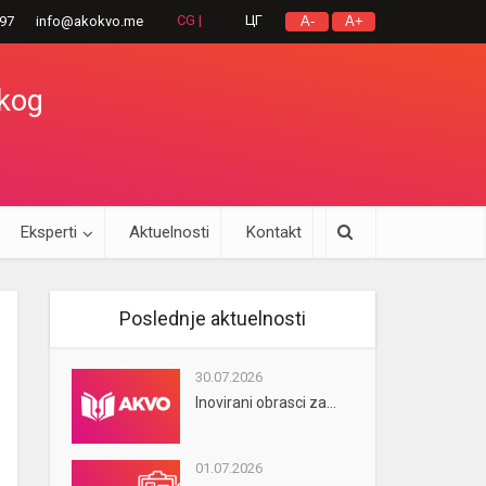
CG |
ЦГ
297
info@akokvo.me
A-
A+
okog
Eksperti
Aktuelnosti
Kontakt
Poslednje aktuelnosti
30.07.2026
Inovirani obrasci za...
01.07.2026