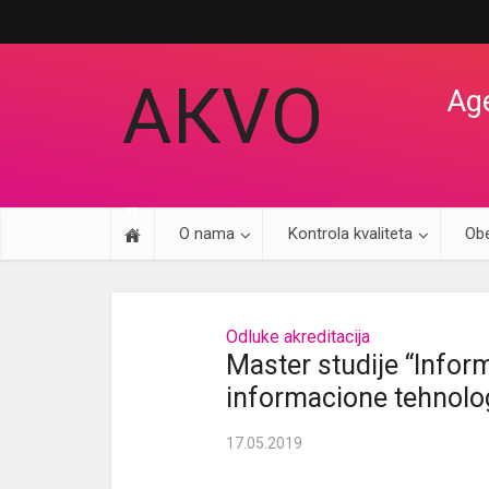
АКVO
Age
O nama
Kontrola kvaliteta
Obe
Odluke akreditacija
Master studije “Inform
informacione tehnolog
17.05.2019