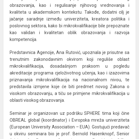
obrazovanja, kao i regulisanje njihovog vrednovanja i
kvaliteta u akademskom kontekstu. Takođe, dodatni cilj je
jačanje saradnje između univerziteta, kreatora politika i
poslovnog sektora, kako bi mikrokvalifikacije bile prepoznate
kao validan i kvalitetan oblik obrazovanja i razvoja
kompetencija.
Predstavnica Agencije, Ana Rutović, upoznala je prisutne sa
trenutnim zakonodavnim okvirom koji reguliše oblast
mikrokvalifikacija, dosadašnjom praksom u pogledu
akreditacije programa cjeloživotnog učenja, kao i izazovima
priznavanja mikrokvalifikacija na nacionalnom nivou, te
predstavila izmjene koje će biti predmet novog Zakona o
visokom obrazovanju, a tiču se primjene mikrokvalifikacija u
oblasti visokog obrazovanja.
Seminar je organizovan uz podršku SPHERE tima koji čine
OBREAL global (koordinator) i Evropska mreža univerziteta
(European University Association – EUA). Gostujući predavač
u okviru seminara bio je prof. Bernold Hasenknopf, Senior