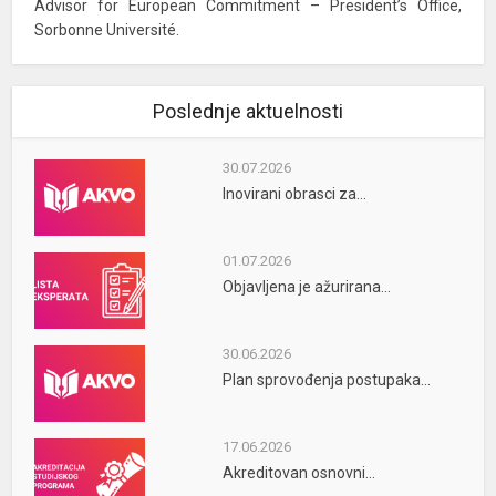
Advisor for European Commitment – President’s Office,
Sorbonne Université.
Poslednje aktuelnosti
30.07.2026
Inovirani obrasci za...
01.07.2026
Objavljena je ažurirana...
30.06.2026
Plan sprovođenja postupaka...
17.06.2026
Akreditovan osnovni...