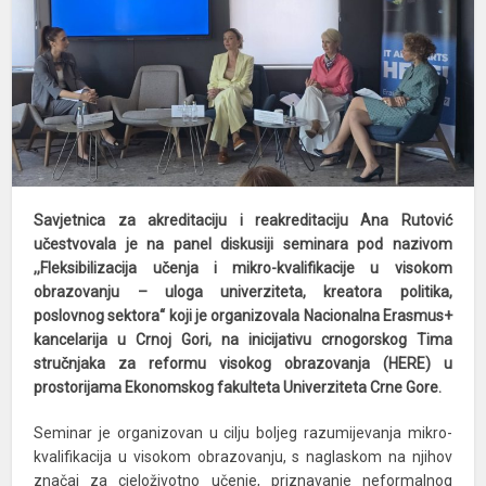
Savjetnica za akreditaciju i reakreditaciju Ana Rutović
učestvovala je na panel diskusiji seminara pod nazivom
,,Fleksibilizacija učenja i mikro-kvalifikacije u visokom
obrazovanju – uloga univerziteta, kreatora politika,
poslovnog sektora“ koji je organizovala Nacionalna Erasmus+
kancelarija u Crnoj Gori, na inicijativu crnogorskog Tima
stručnjaka za reformu visokog obrazovanja (HERE) u
prostorijama Ekonomskog fakulteta Univerziteta Crne Gore.
Seminar je organizovan u cilju boljeg razumijevanja mikro-
kvalifikacija u visokom obrazovanju, s naglaskom na njihov
značaj za cjeloživotno učenje, priznavanje neformalnog