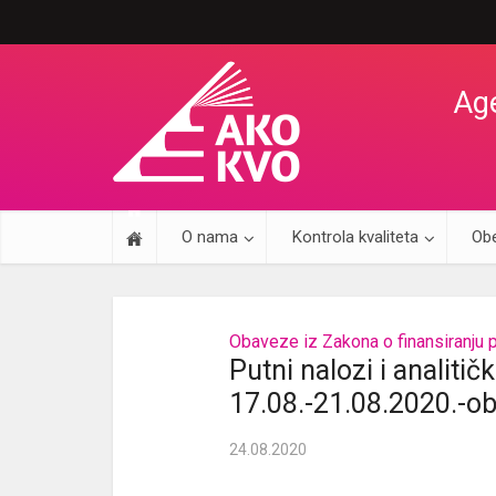
Age
O nama
Kontrola kvaliteta
Obe
Obaveze iz Zakona o finansiranju p
Putni nalozi i analitič
17.08.-21.08.2020.-ob
24.08.2020