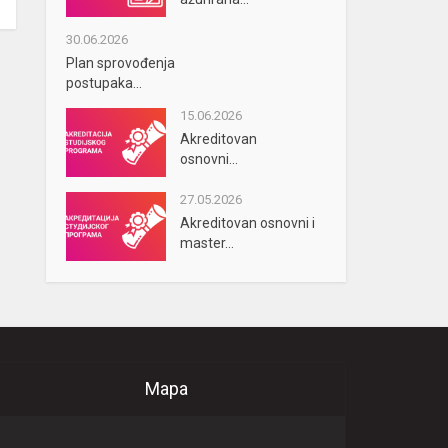
30.06.2026
Plan sprovođenja
postupaka...
15.06.2026
Akreditovan
osnovni...
27.05.2026
Akreditovan osnovni i
master...
Mapa