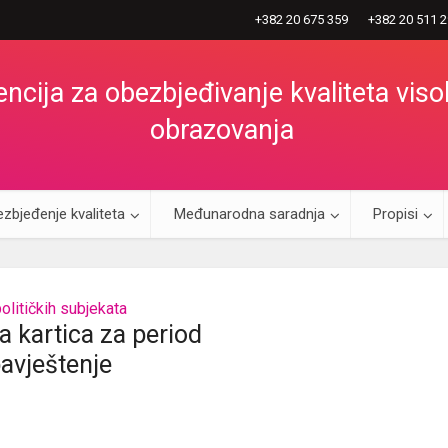
+382 20 675 359
+382 20 511 
ncija za obezbjeđivanje kvaliteta vis
obrazovanja
zbjeđenje kvaliteta
Međunarodna saradnja
Propisi
olitičkih subjekata
ka kartica za period
avještenje