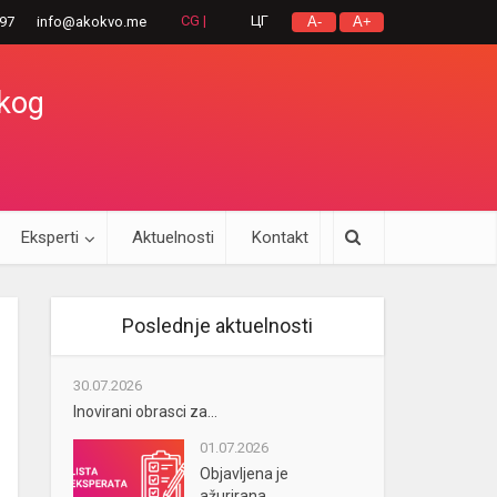
CG |
ЦГ
297
info@akokvo.me
A-
A+
okog
Eksperti
Aktuelnosti
Kontakt
Poslednje aktuelnosti
30.07.2026
Inovirani obrasci za...
01.07.2026
Objavljena je
ažurirana...