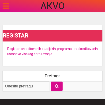
АКVO
REGISTAR
Registar akreditovanih studijskih programa i reakreditovanih
ustanova visokog obrazovanja
Pretraga