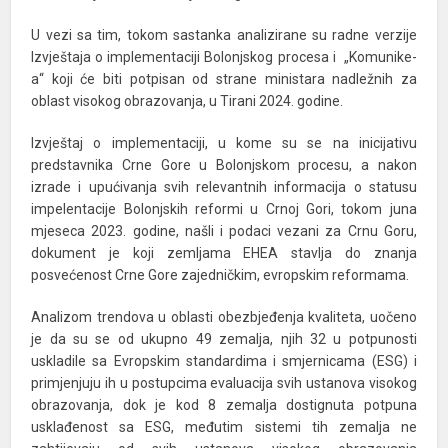
U vezi sa tim, tokom sastanka analizirane su radne verzije
Izvještaja o implementaciji Bolonjskog procesa i „Komunike-
a“ koji će biti potpisan od strane ministara nadležnih za
oblast visokog obrazovanja, u Tirani 2024. godine.
Izvještaj o implementaciji, u kome su se na inicijativu
predstavnika Crne Gore u Bolonjskom procesu, a nakon
izrade i upućivanja svih relevantnih informacija o statusu
impelentacije Bolonjskih reformi u Crnoj Gori, tokom juna
mjeseca 2023. godine, našli i podaci vezani za Crnu Goru,
dokument je koji zemljama EHEA stavlja do znanja
posvećenost Crne Gore zajedničkim, evropskim reformama.
Analizom trendova u oblasti obezbjeđenja kvaliteta, uočeno
je da su se od ukupno 49 zemalja, njih 32 u potpunosti
uskladile sa Evropskim standardima i smjernicama (ESG) i
primjenjuju ih u postupcima evaluacija svih ustanova visokog
obrazovanja, dok je kod 8 zemalja dostignuta potpuna
usklađenost sa ESG, međutim sistemi tih zemalja ne