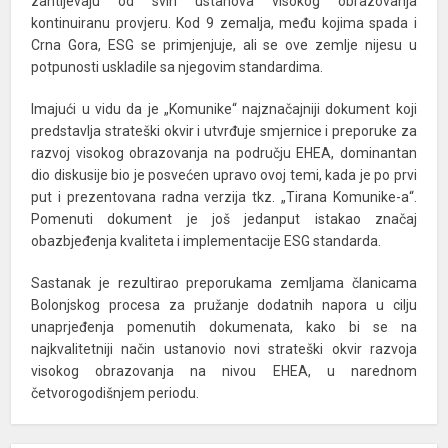
zahtijevaju od svih ustanova visokog obrazovanja
kontinuiranu provjeru. Kod 9 zemalja, među kojima spada i
Crna Gora, ESG se primjenjuje, ali se ove zemlje nijesu u
potpunosti uskladile sa njegovim standardima.
Imajući u vidu da je „Komunike“ najznačajniji dokument koji
predstavlja strateški okvir i utvrđuje smjernice i preporuke za
razvoj visokog obrazovanja na području EHEA, dominantan
dio diskusije bio je posvećen upravo ovoj temi, kada je po prvi
put i prezentovana radna verzija tkz. „Tirana Komunike-a“.
Pomenuti dokument je još jedanput istakao značaj
obazbjeđenja kvaliteta i implementacije ESG standarda.
Sastanak je rezultirao preporukama zemljama članicama
Bolonjskog procesa za pružanje dodatnih napora u cilju
unaprjeđenja pomenutih dokumenata, kako bi se na
najkvalitetniji način ustanovio novi strateški okvir razvoja
visokog obrazovanja na nivou EHEA, u narednom
četvorogodišnjem periodu.