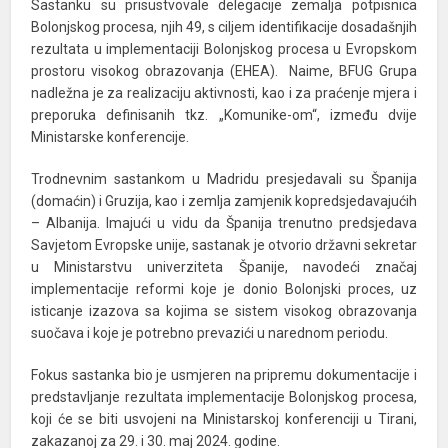
Sastanku su prisustvovale delegacije zemalja potpisnica
Bolonjskog procesa, njih 49, s ciljem identifikacije dosadašnjih
rezultata u implementaciji Bolonjskog procesa u Evropskom
prostoru visokog obrazovanja (EHEA). Naime, BFUG Grupa
nadležna je za realizaciju aktivnosti, kao i za praćenje mjera i
preporuka definisanih tkz. „Komunike-om“, između dvije
Ministarske konferencije.
Trodnevnim sastankom u Madridu presjedavali su Španija
(domaćin) i Gruzija, kao i zemlja zamjenik kopredsjedavajućih
– Albanija. Imajući u vidu da Španija trenutno predsjedava
Savjetom Evropske unije, sastanak je otvorio državni sekretar
u Ministarstvu univerziteta Španije, navodeći značaj
implementacije reformi koje je donio Bolonjski proces, uz
isticanje izazova sa kojima se sistem visokog obrazovanja
suočava i koje je potrebno prevazići u narednom periodu.
Fokus sastanka bio je usmjeren na pripremu dokumentacije i
predstavljanje rezultata implementacije Bolonjskog procesa,
koji će se biti usvojeni na Ministarskoj konferenciji u Tirani,
zakazanoj za 29. i 30. maj 2024. godine.