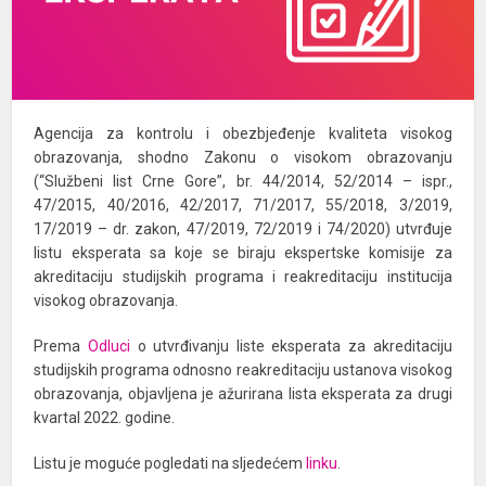
Agencija za kontrolu i obezbjeđenje kvaliteta visokog
obrazovanja, shodno Zakonu o visokom obrazovanju
(“Službeni list Crne Gore”, br. 44/2014, 52/2014 – ispr.,
47/2015, 40/2016, 42/2017, 71/2017, 55/2018, 3/2019,
17/2019 – dr. zakon, 47/2019, 72/2019 i 74/2020) utvrđuje
listu eksperata sa koje se biraju ekspertske komisije za
akreditaciju studijskih programa i reakreditaciju institucija
visokog obrazovanja.
Prema
Odluci
o utvrđivanju liste eksperata za akreditaciju
studijskih programa odnosno reakreditaciju ustanova visokog
obrazovanja, objavljena je ažurirana lista eksperata za drugi
kvartal 2022. godine.
Listu je moguće pogledati na sljedećem
linku
.