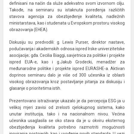
definisani na način da služe adekvatno svom izvornom cilju.
Takođe, na seminaru su istaknuta poređenja različitih
stavova agencija za obezbjeđenje kvaliteta, nadležnih
ministarstava, kao i studenata u Evropskom prostoru visokog
obrazovanja (EHEA).
Diskusiju su predvodili: g. Lewis Purser, direktor nastave,
podučavanja i akademskih odnosa ispred Irske univerzitetske
asocijacije; gđa. Cecilia Biaggi, savjetnica za politike i projekte
ispred EUA-e, kao i g.Jakub Grodecki, menadžer za
međunarodne politike i projekte ispred EURASHE-a. Aktivan
doprinos seminaru dalo je više od 300 učesnika iz oblasti
visokog obrazovanja kroz postavljanje pitanja za diskusiju i
glasanje o prioritetima istih.
Prezentovano istraživanje ukazalo je da percepcija ESG-ja u
velikoj mjeri zavisi od zrelosti cjelokupnog sistema, kako
unutar institucija, tako i na nacionalnom nivou. Većina
učesnika usaglasila se oko stava da je u okviru eksternog
obezbjeđenja kvaliteta potrebno razmotriti mogućnosti
inoviranja postojećih, kao i uvođenje novih standarda. U vezi