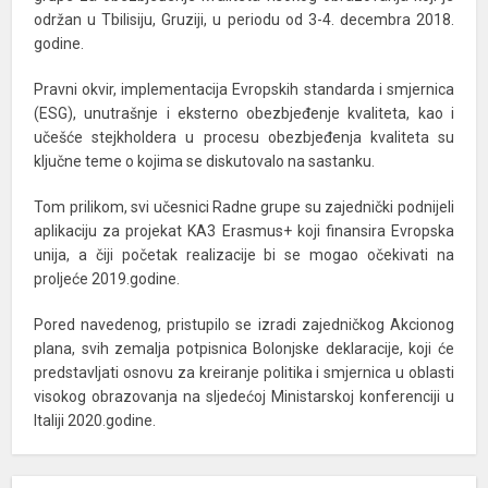
održan u Tbilisiju, Gruziji, u periodu od 3-4. decembra 2018.
godine.
Pravni okvir, implementacija Evropskih standarda i smjernica
(ESG), unutrašnje i eksterno obezbjeđenje kvaliteta, kao i
učešće stejkholdera u procesu obezbjeđenja kvaliteta su
ključne teme o kojima se diskutovalo na sastanku.
Tom prilikom, svi učesnici Radne grupe su zajednički podnijeli
aplikaciju za projekat KA3 Erasmus+ koji finansira Evropska
unija, a čiji početak realizacije bi se mogao očekivati na
proljeće 2019.godine.
Pored navedenog, pristupilo se izradi zajedničkog Akcionog
plana, svih zemalja potpisnica Bolonjske deklaracije, koji će
predstavljati osnovu za kreiranje politika i smjernica u oblasti
visokog obrazovanja na sljedećoj Ministarskoj konferenciji u
Italiji 2020.godine.