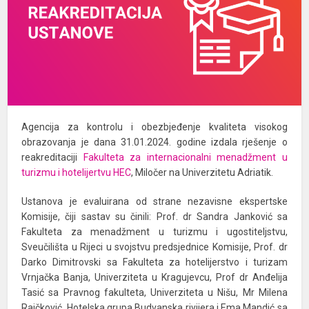
Agencija za kontrolu i obezbjeđenje kvaliteta visokog
obrazovanja je dana 31.01.2024. godine izdala rješenje o
reakreditaciji
Fakulteta za internacionalni menadžment u
turizmu i hotelijertvu HEC
, Miločer na Univerzitetu Adriatik.
Ustanova je evaluirana od strane nezavisne ekspertske
Komisije, čiji sastav su činili: Prof. dr Sandra Janković sa
Fakulteta za menadžment u turizmu i ugostiteljstvu,
Sveučilišta u Rijeci u svojstvu predsjednice Komisije, Prof. dr
Darko Dimitrovski sa Fakulteta za hotelijerstvo i turizam
Vrnjačka Banja, Univerziteta u Kragujevcu, Prof dr Anđelija
Tasić sa Pravnog fakulteta, Univerziteta u Nišu, Mr Milena
Raičković, Hotelska grupa Budvanska rivijera i Ema Mandić sa