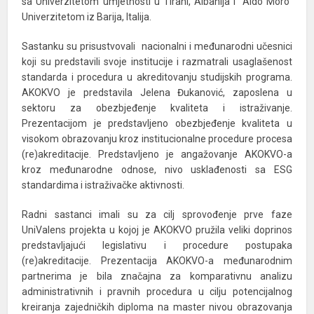
sa Univerzitetom umjetnosti u Tirani, Albanija i “Aldo Moro”
Univerzitetom iz Barija, Italija.
Sastanku su prisustvovali nacionalni i međunarodni učesnici
koji su predstavili svoje institucije i razmatrali usaglašenost
standarda i procedura u akreditovanju studijskih programa.
AKOKVO je predstavila Jelena Đukanović, zaposlena u
sektoru za obezbjeđenje kvaliteta i istraživanje.
Prezentacijom je predstavljeno obezbjeđenje kvaliteta u
visokom obrazovanju kroz institucionalne procedure procesa
(re)akreditacije. Predstavljeno je angažovanje AKOKVO-a
kroz međunarodne odnose, nivo usklađenosti sa ESG
standardima i istraživačke aktivnosti.
Radni sastanci imali su za cilj sprovođenje prve faze
UniValens projekta u kojoj je AKOKVO pružila veliki doprinos
predstavljajući legislativu i procedure postupaka
(re)akreditacije. Prezentacija AKOKVO-a međunarodnim
partnerima je bila značajna za komparativnu analizu
administrativnih i pravnih procedura u cilju potencijalnog
kreiranja zajedničkih diploma na master nivou obrazovanja