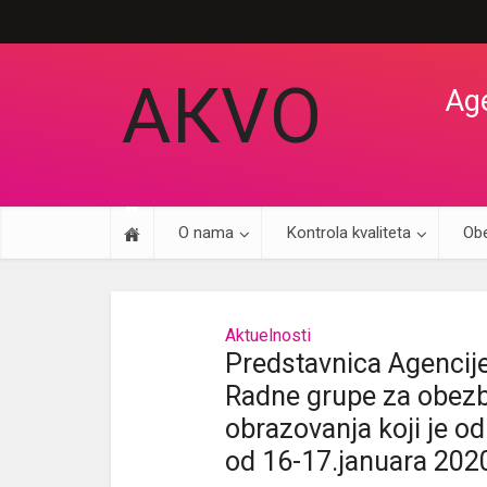
АКVO
Age
O nama
Kontrola kvaliteta
Obe
Aktuelnosti
Predstavnica Agencij
Radne grupe za obezbj
obrazovanja koji je od
od 16-17.januara 202