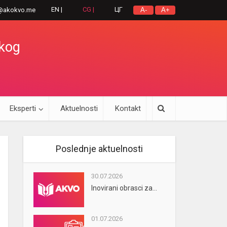
EN |
CG |
ЦГ
@akokvo.me
A-
A+
okog
Eksperti
Aktuelnosti
Kontakt
Poslednje aktuelnosti
30.07.2026
Inovirani obrasci za...
01.07.2026