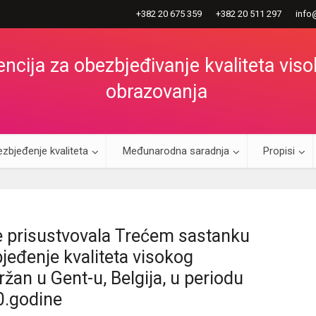
+382 20 675 359
+382 20 511 297
info
ncija za obezbjeđivanje kvaliteta vis
obrazovanja
zbjeđenje kvaliteta
Međunarodna saradnja
Propisi
e prisustvovala Trećem sastanku
eđenje kvaliteta visokog
ržan u Gent-u, Belgija, u periodu
0.godine