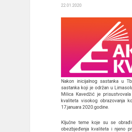
22.01.2020
Nakon inicijalnog sastanka u Tbi
sastanka koji je održan u Limasol
Milica Kavedžić je prisustvova
kvaliteta visokog obrazovanja ko
17.januara 2020.godine.
Ključne teme koje su se obrađi
obezbjeđenja kvaliteta i njeno p