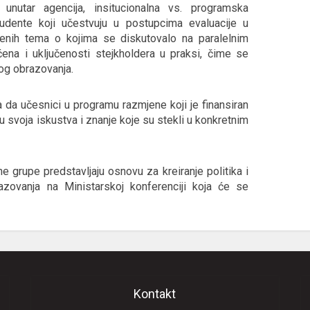
 unutar agencija, insitucionalna vs. programska
studente koji učestvuju u postupcima evaluacije u
enih tema o kojima se diskutovalo na paralelnim
ćena i uključenosti stejkholdera u praksi, čime se
kog obrazovanja.
a da učesnici u programu razmjene koji je finansiran
 svoja iskustva i znanje koje su stekli u konkretnim
 grupe predstavljaju osnovu za kreiranje politika i
azovanja na Ministarskoj konferenciji koja će se
Kontakt