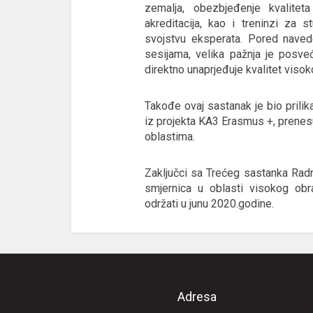
zemalja, obezbjeđenje kvaliteta
akreditacija, kao i treninzi za 
svojstvu eksperata. Pored naved
sesijama, velika pažnja je posve
direktno unaprjeđuje kvalitet viso
Takođe ovaj sastanak je bio prilik
iz projekta KA3 Erasmus +, prenesu
oblastima.
Zaključci sa Trećeg sastanka Radne
smjernica u oblasti visokog obr
održati u junu 2020.godine.
Adresa