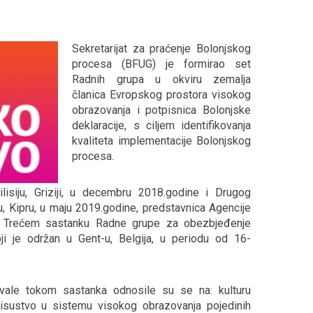
Sekretarijat za praćenje Bolonjskog
procesa (BFUG) je formirao set
Radnih grupa u okviru zemalja
članica Evropskog prostora visokog
obrazovanja i potpisnica Bolonjske
deklaracije, s ciljem identifikovanja
kvaliteta implementacije Bolonjskog
procesa.
lisiju, Griziji, u decembru 2018.godine i Drugog
u, Kipru, u maju 2019.godine, predstavnica Agencije
la Trećem sastanku Radne grupe za obezbjeđenje
ji je održan u Gent-u, Belgija, u periodu od 16-
vale tokom sastanka odnosile su se na: kulturu
risustvo u sistemu visokog obrazovanja pojedinih