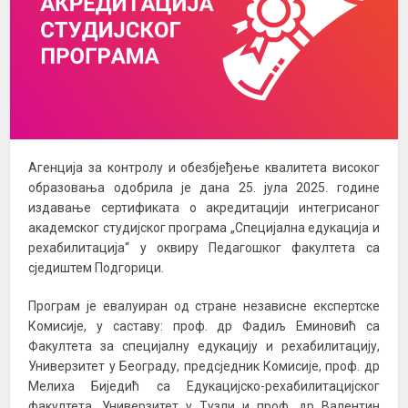
Агенција за контролу и обезбјеђење квалитета високог
образовања одобрила је дана 25. јула 2025. године
издавање сертификата о акредитацији интегрисаног
академског студијског програма „Специјална едукација и
рехабилитација“ у оквиру Педагошког факултета са
сједиштем Подгорици.
Програм је евалуиран од стране независне експертске
Комисије, у саставу: проф. др Фадиљ Еминовић са
Факултета за специјалну едукацију и рехабилитацију,
Универзитет у Београду, предсједник Комисије, проф. др
Мелиха Биједић са Едукацијско-рехабилитацијског
факултета, Универзитет у Тузли и проф. др Валентин