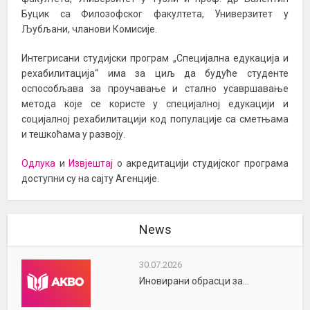
Буцик са Филозофског факултета, Универзитет у
Љубљани, чланови Комисије.
Интегрисани студијски програм „Специјална едукација и
рехабилитација“ има за циљ да будуће студенте
оспособљава за проучавање и стално усавршавање
метода које се користе у специјалној едукацији и
социјалној рехабилитацији код популације са сметњама
и тешкоћама у развоју.
Одлука
и
Извјештај
о акредитацији студијског програма
доступни су на сајту Агенције.
News
30.07.2026
Иновирани обрасци за...