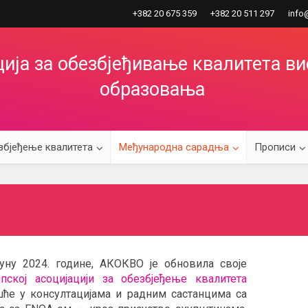
+382 20 675 359
+382 20 511 297
info
ија за обезбјеђивање квалитета в
образовања
збјеђење квалитета
Међународна сарадња
Прописи
јуну 2024. године, АКОКВО је обновила своје
пској асоцијацији за обезбјеђење квалитета
ешће у консултацијама и радним састанцима са