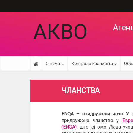
АКВО
Агенц
О нама
Контрола квалитета
Обе
ЧЛАНСТВА
ЕNQА
– придружени члан
. У 
придружено чланство у
Евро
(ЕNQА)
, што јој омогућава уч