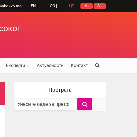
EN |
CG |
ЦГ
@akokvo.me
A-
A+
исоког
Експерти
Актуелности
Контакт
Претрага