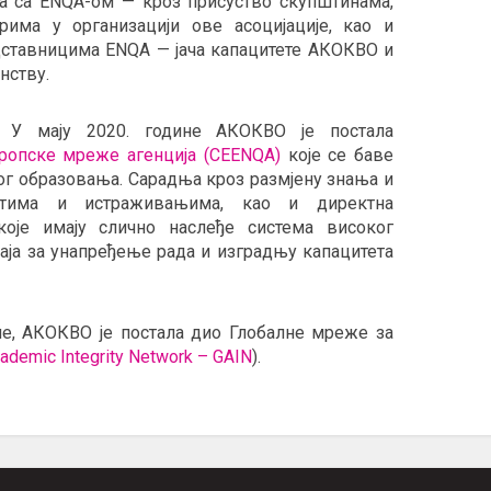
а са ENQA-ом — кроз присуство скупштинама,
има у организацији ове асоцијације, као и
дставницима ENQA — јача капацитете АКОКВО и
нству.
У мају 2020. године АКОКВО је постала
ропске мреже агенција (CЕЕNQА)
које се баве
ог образовања. Сарадња кроз размјену знања и
ектима и истраживањима, као и директна
које имају слично наслеђе система високог
чаја за унапређење рада и изградњу капацитета
не, АКОКВО је постала дио Глобалне мреже за
cademic Integrity Network – GAIN
).