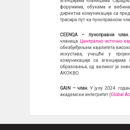
агенцијама чланицама. Сарадњ
форумима, обукама и вебинар
директна комуникација са пре
трасира пут ка пуноправном чла
CЕЕNQА – пуноправни члан.
чланица
Централно-источно-ев
обезбјеђењем квалитета висок
искустава, учешће у прој
комуникација са агенцијама 
образовања, од великог је зна
АКОКВО.
GAIN – члан.
У јулу 2024. годи
академски интегритет (
Global A