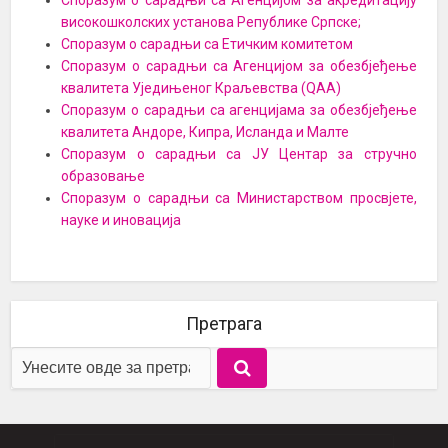
Споразум о сарадњи са Агенцијом за акредитацију
високошколских установа Републике Српске;
Споразум о сарадњи са Етичким комитетом
Споразум о сарадњи са Агенцијом за обезбјеђење
квалитета Уједињеног Краљевства (QAA)
Споразум о сарадњи са агенцијама за обезбјеђење
квалитета Андоре, Кипра, Исланда и Малте
Споразум о сарадњи са ЈУ Центар за стручно
образовање
Споразум о сарадњи са Министарством просвјете,
науке и иновација
Претрага