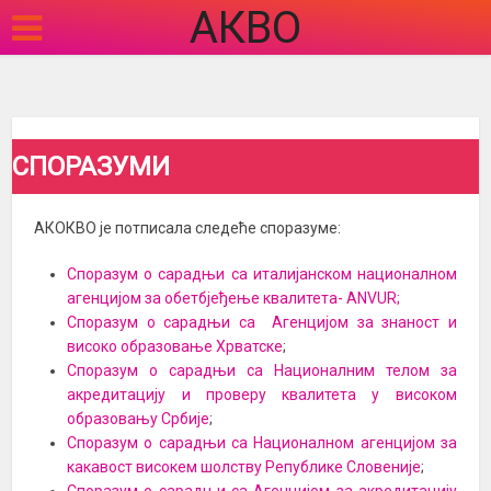
АКВО
СПОРАЗУМИ
АКОКВО је потписала следеће споразуме:
Споразум о сарадњи са италијанском националном
агенцијом за обетбјеђење квалитета- ANVUR;
Споразум о сарадњи са Агенцијом за знаност и
високо образовање Хрватске
;
Споразум о сарадњи са Националним телом за
акредитацију и проверу квалитета у високом
образовању Србије
;
Споразум о сарадњи са Националном агенцијом за
какавост високем шолству Републике Словеније
;