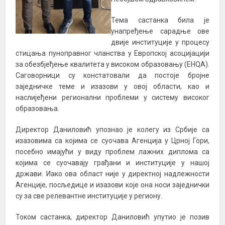
Тема састанка била је
унапређење сарадње ове
двије институције у процесу
стицања пуноправног чланства у Европској асоцијацији
за обезбјеђење квалитета у високом образовању (ЕНQА).
Саговорници су констатовали да постоје бројне
заједничке теме и изазови у овој области, као и
наслијеђени регионални проблеми у систему високог
образовања.
Директор Даниловић упознао је колегу из Србије са
изазовима са којима се суочава Агенција у Црној Гори,
посебно имајући у виду проблем лажних диплома са
којима се суочавају грађани и институције у нашој
држави. Иако ова област није у директној надлежности
Агенције, посљедице и изазови које она носи заједнички
су за све релевантне институције у региону.
Током састанка, директор Даниловић упутио је позив