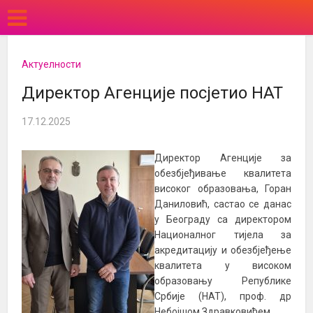
Актуелности
Директор Агенције посјетио НАТ
17.12.2025
Директор Агенције за
обезбјеђивање квалитета
високог образовања, Горан
Даниловић, састао се данас
у Београду са директором
Националног тијела за
акредитацију и обезбjеђење
квалитета у високом
образовању Републике
Србије (НАТ), проф. др
Небојшом Здравковићем.