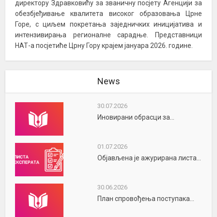
директору Здравковићу за званичну посјету Агенцији за
обезбјеђивање квалитета високог образовања Црне
Горе, с циљем покретања заједничких иницијатива и
интензивирања регионалне сарадње. Представници
НАТ-а посјетиће Црну Гору крајем јануара 2026. године.
News
30.07.2026
Иновирани обрасци за...
01.07.2026
Објављена је ажурирана листа...
30.06.2026
План спровођења поступака...