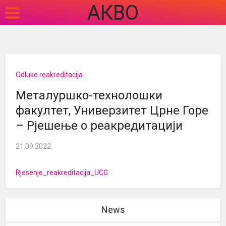
АКВО
Odluke reakreditacija
Металуршко-технолошки
факултет, Универзитет Црне Горе
– Рјешење о реакредитацији
21.09.2022
Rjesenje_reakreditacija_UCG
News