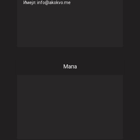
Имeјл: info@akokvo.me
Мапа