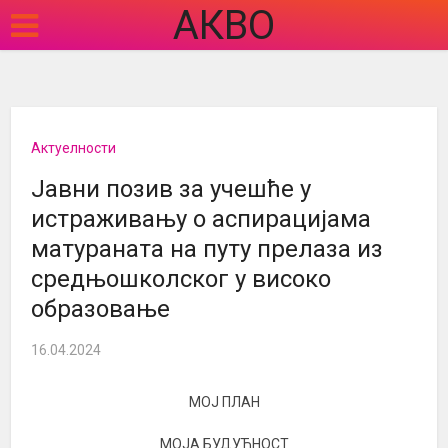
АКВО
Актуелности
Јавни позив за учешће у
истраживању о аспирацијама
матураната на путу прелаза из
средњошколског у високо
образовање
16.04.2024
МОЈ ПЛАН
МОЈА БУДУЋНОСТ