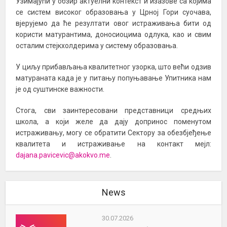
Узимајући у обзир актуелни контекст и изазове са којима
се систем високог образовања у Црној Гори суочава,
вјерујемо да ће резултати овог истраживања бити од
користи матурантима, доносиоцима одлука, као и свим
осталим стејкхолдерима у систему образовања.
У циљу прибављања квалитетног узорка, што већи одзив
матураната када је у питању попуњавање Упитника нам
је од суштинске важности.
Стога, сви заинтересовани представници средњих
школа, а који желе да дају допринос поменутом
истраживању, могу се обратити Сектору за обезбјеђење
квалитета и истраживање на контакт мејл:
dajana.pavicevic@akokvo.me
.
News
30.07.2026