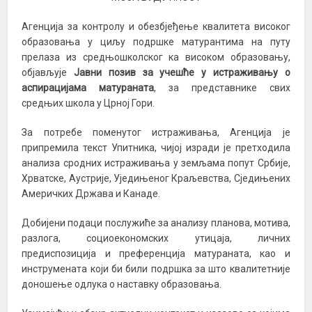
Агенција за контролу и обезбјеђење квалитета високог
образовања у циљу подршке матурантима на путу
прелаза из средњошколског ка високом образовању,
објављује
Јавни позив за учешће у истраживању о
аспирацијама матураната
, за представнике свих
средњих школа у Црној Гори.
За потребе поменутог истраживања, Агенција је
припремила текст Упитника, чијој изради је претходила
анализа сродних истраживања у земљама попут Србије,
Хрватске, Аустрије, Уједињеног Краљевства, Сједињених
Америчких Држава и Канаде.
Добијени подаци послужиће за анализу планова, мотива,
разлога, социоекономских утицаја, личних
предиспозиција и преференција матураната, као и
инструмената који би били подршка за што квалитетније
доношење одлука о наставку образовања.