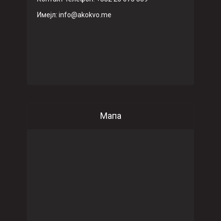
Имeјл: info@akokvo.me
Мапа