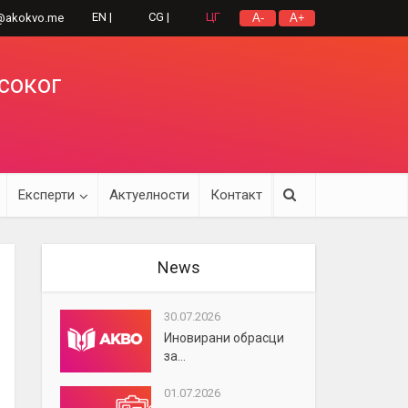
EN |
CG |
ЦГ
@akokvo.me
A-
A+
исоког
Експерти
Актуелности
Контакт
News
30.07.2026
Иновирани обрасци
за...
01.07.2026