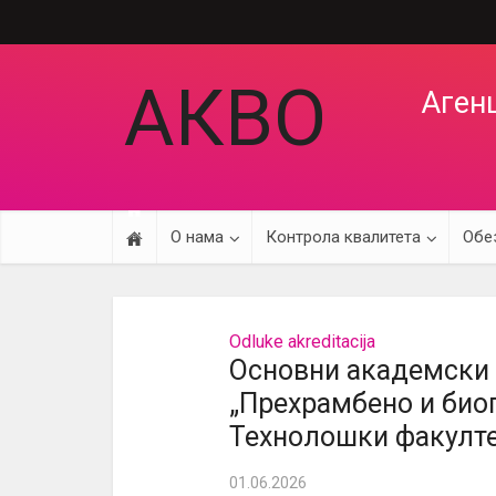
АКВО
Агенц
О нама
Контрола квалитета
Обе
Odluke akreditacija
Основни академски 
„Прехрамбено и био
Технолошки факулте
01.06.2026