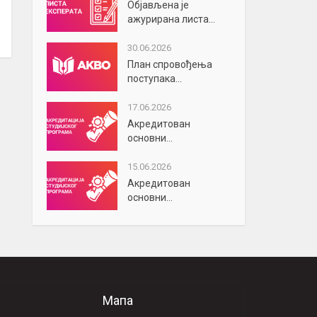
Објављена је
ажурирана листа...
30.06.2026
План спровођења
поступака...
17.06.2026
Акредитован
основни...
15.06.2026
Акредитован
основни...
Мапа