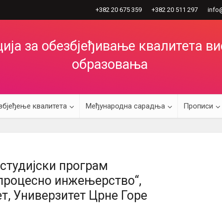
+382 20 675 359
+382 20 511 297
info
ија за обезбјеђивање квалитета в
образовања
збјеђење квалитета
Међународна сарадња
Прописи
студијски програм
процесно инжењерство“,
т, Универзитет Црне Горе