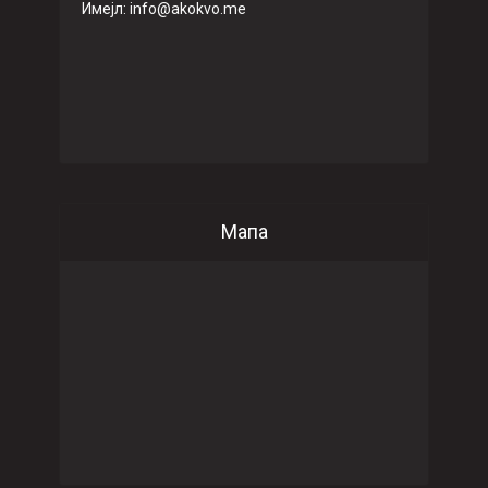
Имeјл: info@akokvo.me
Мапа