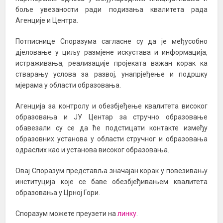
боље увезаности ради подизања квалитета рада
Агенције и Центра.
Потписнице Споразума сагласне су да је међусобно
дјеловање у циљу размјене искустава и информација,
истраживања, реализације пројеката важан корак ка
стварању услова за развој, унапрјеђење и подршку
мјерама у области образовања.
Агенција за контролу и обезбјеђење квалитета високог
образовања и ЈУ Центар за стручно образовање
обавезали су се да ће подстицати контакте између
образовних установа у области стручног и образовања
одраслих као и установа високог образовања.
Овај Споразум представља значајан корак у повезивању
институција које се баве обезбјеђивањем квалитета
образовања у Црној Гори.
Споразум можете преузети на
линку
.