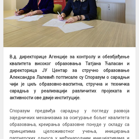
В.д. директорице Агенције за контролу и обезбјеђење
квалитета високог образовања Татјана Ћаласан и
директорица ЈУ Центар за стручно образовање
Александра Лалевић потписале су Споразум о сарадњи
чији је циљ образовно-васпитна, стручна и техничка
сарадња у реализацији различитих пројеката и
активности ове двије институције.
Споразум предвиђа сарадњу у погледу развоја
заједничких механизама за осигурање бољег квалитета
образовања, креирања образовне понуде у складу са
принципима цјеложивотног учења, иницирања
партнерских односа у међународним иницијативама и