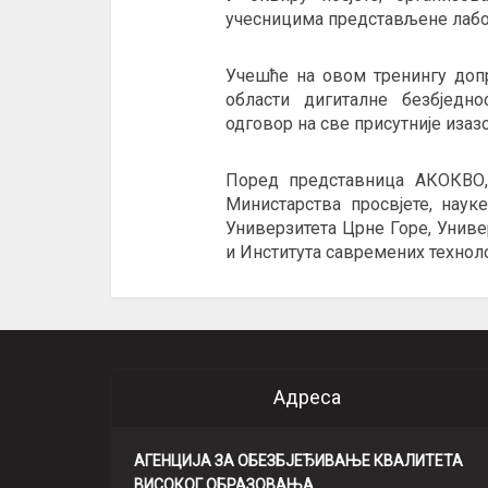
учесницима представљене лабор
Учешће на овом тренингу допр
области дигиталне безбједно
одговор на све присутније иза
Поред представница АКОКВО,
Министарства просвјете, наук
Универзитета Црне Горе, Унив
и Института савремених техноло
Адреса
АГЕНЦИЈА ЗА ОБЕЗБЈЕЂИВАЊЕ КВАЛИТЕТА
ВИСОКОГ ОБРАЗОВАЊА