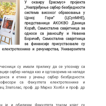
У оквиру Ерасмус+ пројекта
,,Унапрјеђење сајбер безбједности
система високог образовања у
Црној Гори” (ЦСупМНЕ),
представнице АКОКВО Даница
Кораћ, Самостална савјетница за
односе са јавношћу и Невена
Боричић, Самостална савјетница
за финансије присуствовале су
 електротехнике и рачунарства, Универзитета
чесници су имали прилику да се упознају са
ције сајбер напада као и одговорима на нападе
екса и етике у јачању сајбер безбједности.
фесори са Факултета електротехнике и
ец Златолас, проф. др Марко Холбл и проф. др
ан је и обилазак Факултета током којег су