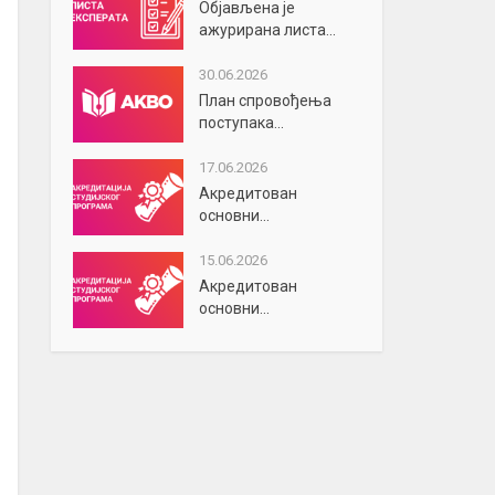
Објављена је
ажурирана листа...
30.06.2026
План спровођења
поступака...
17.06.2026
Акредитован
основни...
15.06.2026
Акредитован
основни...