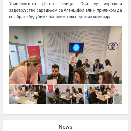
Универзитета Доња Горица. Они су изразили
задовољство сарадњом са Агенцијом али и приликом да
се обрате будућим члановима експертских комисија.
News