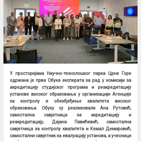
У просторијама Научно-технолошког парка Црне Горе
одржана је прва Обука експерата за рад у комисији за
акредитацију студијског програма и реакредитацију
установе високог образовања у организацији Агенције
за контролу и обезбјеђење квалитета високог
образовања. Обуку су реализовали Ана Рутовић,
самостална савјетница за акредитацију и
реакредитацију, Дајана Павићевић, самостална
савјетница за контролу квалитета и Кемал Демировић,
самостални савјетник за евалуацију установа, а учесници