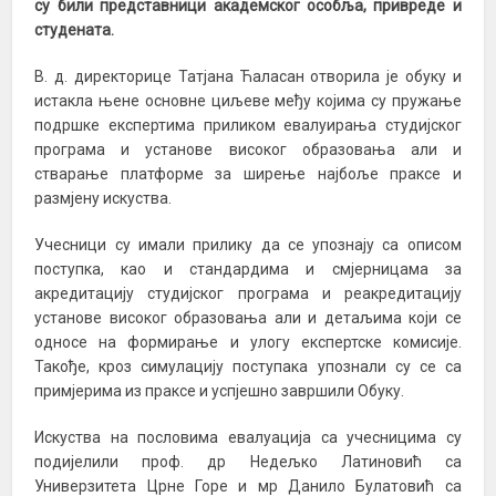
су били представници академског особља, привреде и
студената.
В. д. директорице Татјана Ћаласан отворила је обуку и
истакла њене основне циљеве међу којима су пружање
подршке експертима приликом евалуирања студијског
програма и установе високог образовања али и
стварање платформе за ширење најбоље праксе и
размјену искуства.
Учесници су имали прилику да се упознају са описом
поступка, као и стандардима и смјерницама за
акредитацију студијског програма и реакредитацију
установе високог образовања али и детаљима који се
односе на формирање и улогу експертске комисије.
Такође, кроз симулацију поступака упознали су се са
примјерима из праксе и успјешно завршили Обуку.
Искуства на пословима евалуација са учесницима су
подијелили проф. др Недељко Латиновић са
Универзитета Црне Горе и мр Данило Булатовић са