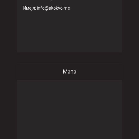
Имeјл: info@akokvo.me
Мапа