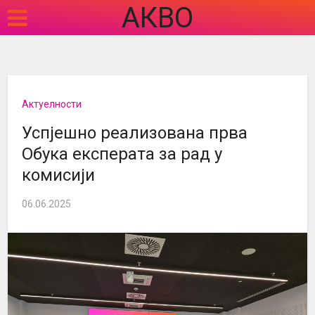
АКВО
Актуелности
Успјешно реализована прва
Oбука експерата за рад у
комисији
06.06.2025