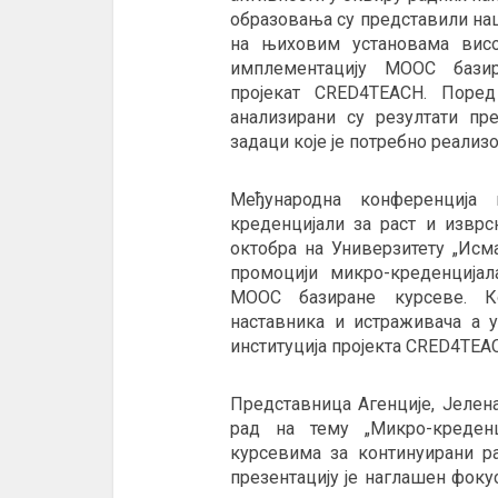
образовања су представили нац
на њиховим установама висо
имплементацију МООC базир
пројекат CRED4TEACH. Поред
анализирани су резултати п
задаци које је потребно реали
Међународна конференција 
креденцијали за раст и изврс
октобра на Универзитету „Исм
промоцији микро-креденцијал
МООC базиране курсеве. К
наставника и истраживача а 
институција пројекта CRED4TEA
Представница Агенције, Јелен
рад на тему „Микро-креден
курсевима за континуирани ра
презентацију је наглашен фок