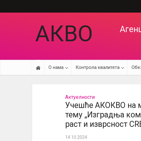
АКВО
Агенц
О нама
Контрола квалитета
Обе
Актуелности
Учешће АКОКВО на м
тему „Изградња ком
раст и изврсност C
14.10.2024