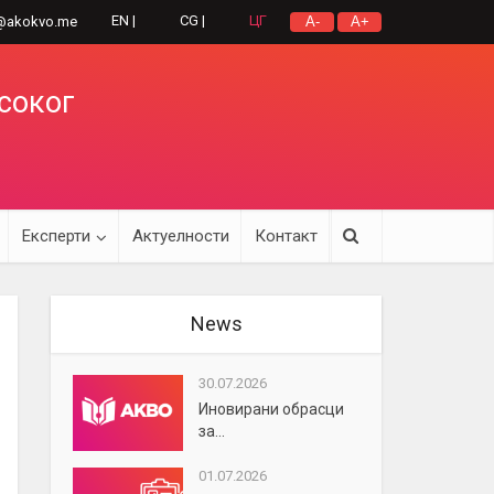
EN |
CG |
ЦГ
@akokvo.me
A-
A+
исоког
Експерти
Актуелности
Контакт
News
30.07.2026
Иновирани обрасци
за...
01.07.2026