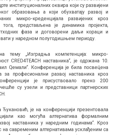
рте институционалних оквира који су развијени
ког образовања а који обухватају развој и
аних микро-креденцијала развијених кроз
 тога, представљена је динамика пројекта,
ретходних фаза и договорени даљи кораци и
зовати у наредном полугодишњем периоду.
на тему „Изградња компетенција: микро-
ност CRED4TEACH наставника“, је одржана 10.
аил Qемали“. Конференција је била посвец́ена
а за професионални развој наставника кроз
онференцији је присуствовало преко 200
учешће су узели и представници партнерских
CH.
а Ђукановић, је на конференцији презентовала
цијали као могућа алтернатива формалним
звој наставника у наредним годинама“. Кроз
ус на савременим алтернативама усклађеним са