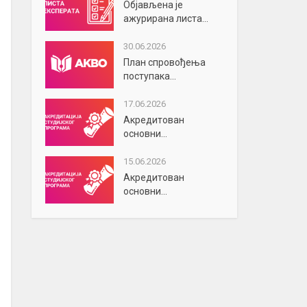
Објављена је
ажурирана листа...
30.06.2026
План спровођења
поступака...
17.06.2026
Акредитован
основни...
15.06.2026
Акредитован
основни...