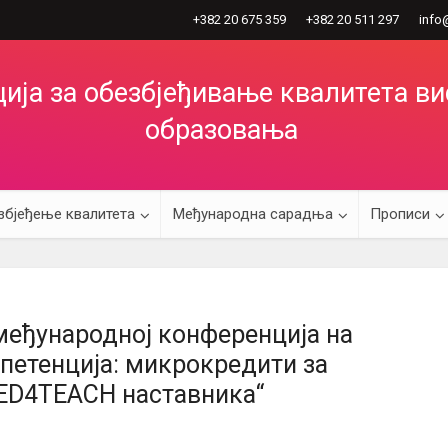
+382 20 675 359
+382 20 511 297
info
ија за обезбјеђивање квалитета в
образовања
збјеђење квалитета
Међународна сарадња
Прописи
еђународној конференција на
петенција: микрокредити за
RED4TEACH наставника“