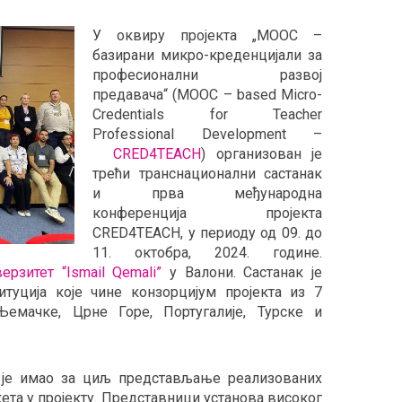
У оквиру пројекта „МООC –
базирани микро-креденцијали за
професионални развој
предавача“ (МООC – based Micro-
Credentials for Teacher
Professional Development –
CRED4TEACH
) организован је
трећи транснационални састанак
и прва међународна
конференција пројекта
CRED4TEACH, у периоду од 09. до
11. октобра, 2024. године.
ерзитет “Ismail Qemali”
у Валони. Састанак је
туција које чине конзорцијум пројекта из 7
 Њемачке, Црне Горе, Португалије, Турске и
 је имао за циљ представљање реализованих
ета у пројекту. Представници установа високог