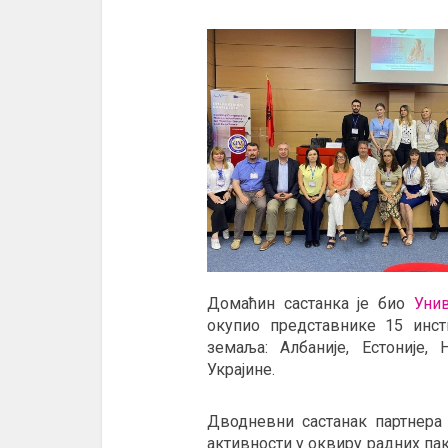
Домаћин састанка је био
Унив
окупио представнике 15 инсти
земаља: Албаније, Естоније,
Украјине.
Дводневни састанак партнера
активности у оквиру радних пак