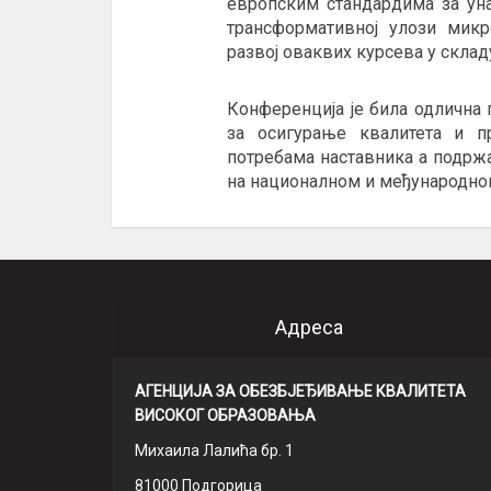
европским стандардима за ун
трансформативној улози мик
развој оваквих курсева у склад
Конференција је била одлична
за осигурање квалитета и п
потребама наставника а подржа
на националном и међународно
Адреса
АГЕНЦИЈА ЗА ОБЕЗБЈЕЂИВАЊЕ КВАЛИТЕТА
ВИСОКОГ ОБРАЗОВАЊА
Михаила Лалића бр. 1
81000 Подгорица