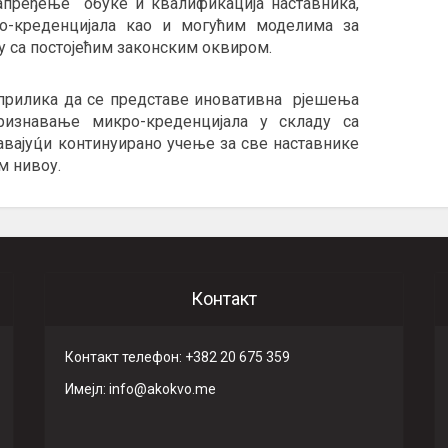
апређење обуке и квалификација наставника,
ро-креденцијала као и могућим моделима за
у са постојећим законским оквиром.
 прилика да се представе иновативна рјешења
ризнавање микро-креденцијала у складу са
вајуц́и континуирано учење за све наставнике
м нивоу.
Контакт
Контакт телефон: +382 20 675 359
Имeјл: info@akokvo.me