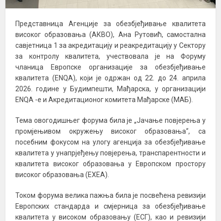
Представница Агенције за обезбјеђивање квалитета
високог образовања (АКВО), Ана Рутовић, самостална
савјетница 1 за акредитацију и реакредитацију у Сектору
за контролу квалитета, учествовала је на Форуму
чланица Европске организације за обезбјеђивање
квалитета (ЕNQA), који је одржан од 22. до 24. априла
2026. године у Будимпешти, Мађарска, у организацији
ЕNQA -е и Акредитационог комитета Мађарске (MAБ).
Тема овогодишњег форума била је „Јачање повјерења у
промјењивом окружењу високог образовања“, са
посебним фокусом на улогу агенција за обезбјеђивање
квалитета у унапрјеђењу повјерења, транспарентности и
квалитета високог образовања у Европском простору
високог образовања (ЕХЕА).
Током форума велика пажња била је посвећена ревизији
Европских стандарда и смјерница за обезбјеђивање
квалитета у високом образовању (ЕСГ), као и ревизији