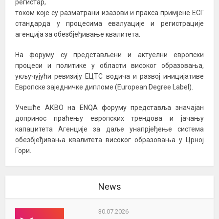
регистар,
током које су разматрани изазови и пракса примјене ЕСГ
стандарда у процесима евалуације и регистрације
агенција за обезбјеђивање квалитета.
На форуму су представљени и актуелни европски
процеси и политике у области високог образовања,
укључујући ревизију ЕЦТС водича и развој иницијативе
Европске заједничке дипломе (European Degree Label).
Учешће АКВО на ЕNQA форуму представља значајан
допринос праћењу европских трендова и јачању
капацитета Агенције за даље унапрјеђење система
обезбјеђивања квалитета високог образовања у Црној
Гори.
News
30.07.2026