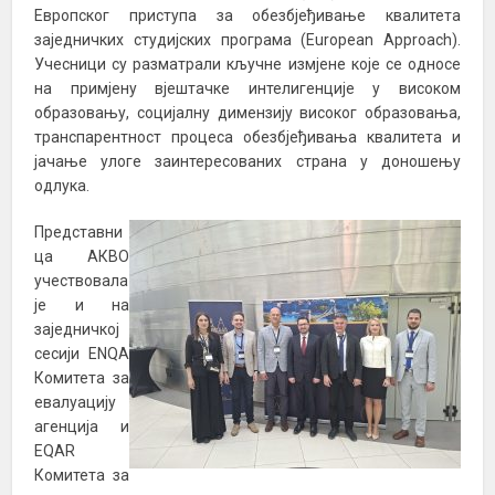
Европског приступа за обезбјеђивање квалитета
заједничких студијских програма (European Approach).
Учесници су разматрали кључне измјене које се односе
на примјену вјештачке интелигенције у високом
образовању, социјалну димензију високог образовања,
транспарентност процеса обезбјеђивања квалитета и
јачање улоге заинтересованих страна у доношењу
одлука.
Представни
ца АКВО
учествовала
је и на
заједничкој
сесији ЕNQA
Комитета за
евалуацију
агенција и
ЕQАR
Комитета за