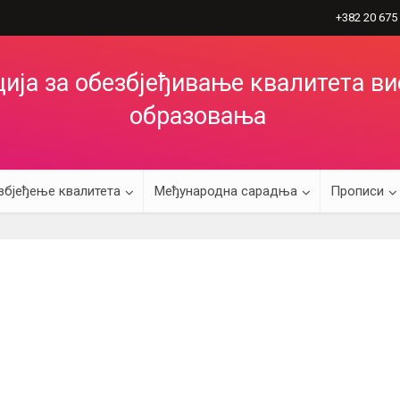
+382 20 675
ија за обезбјеђивање квалитета в
образовања
збјеђење квалитета
Међународна сарадња
Прописи