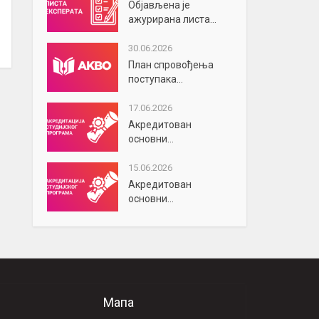
Објављена је
ажурирана листа...
30.06.2026
План спровођења
поступака...
17.06.2026
Акредитован
основни...
15.06.2026
Акредитован
основни...
Мапа