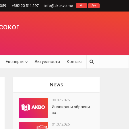
 359
+382 20 511 297
info@akokvo.me
A-
A+
исоког
Експерти
Актуелности
Контакт
News
30.07.2026
Иновирани обрасци
за...
01.07.2026