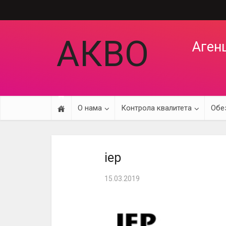
АКВО
Агенц
О нама
Контрола квалитета
Обе
iep
15.03.2019