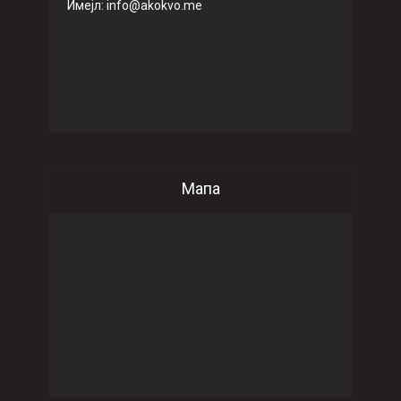
Имeјл: info@akokvo.me
Мапа