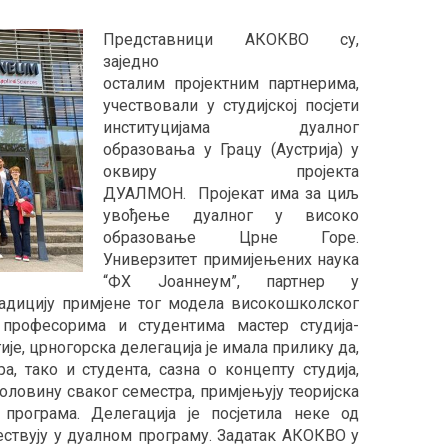
П
редставници АКОКВО су,
заједно
осталим
пројектним
партнерима,
учествовали у студијској посјети
институцијама дуалног
образовања у Грацу (Аустрија) у
оквиру пројекта
ДУАЛМОН.
Пројекат
има за циљ
увођење дуалног у високо
образовање Црне Горе.
Универзитет примијењених наука
“ФХ Јоаннеум”, партнер у
адицију примјене тог модела високошколског
 професорима и студентима мастер студија-
е, црногорска делегација је имала прилику да,
, тако и студента, сазна о концепту студија,
половину сваког семестра, примјењују теоријска
 програма. Делегација је
посјетила
неке од
ествују у дуалном програму. Задатак АКОКВО у