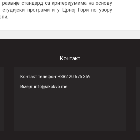
а развије стандард са критеријумима на основу
и студијски програми и у Црној Гори по узору
опи.
Контакт
Контакт телефон: +382 20 675 359
Имeјл: info@akokvo.me