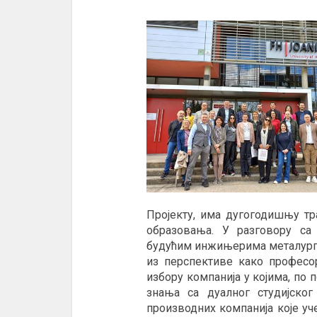
Пројекту, има дугогодишњу тр
образовања. У разговору са
будућим инжињерима металургиј
из перспективе како професора
избору компанија у којима, по 
знања са дуалног студијског
производних компанија које уч