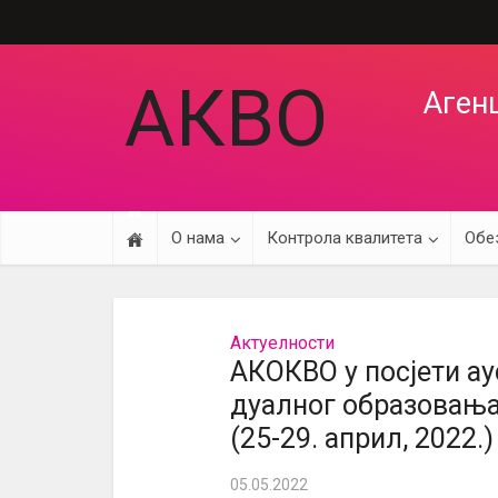
АКВО
Агенц
О нама
Контрола квалитета
Обе
Актуелности
АКОКВО у посјети а
дуалног образовања
(25-29. април, 2022.)
05.05.2022