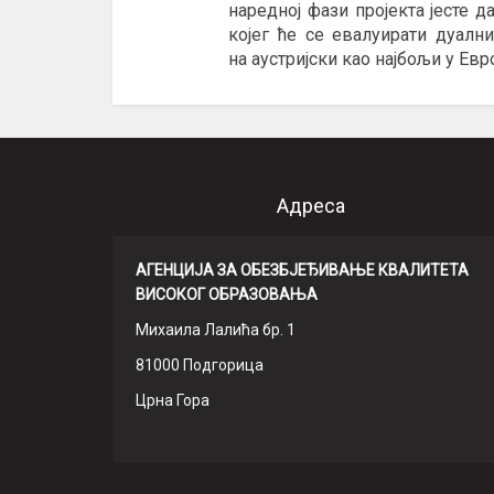
наредној фази пројекта јесте д
којег ће се евалуирати дуалн
на
аустријски као
најбољ
и
у Евр
Адреса
АГЕНЦИЈА ЗА ОБЕЗБЈЕЂИВАЊЕ КВАЛИТЕТА
ВИСОКОГ ОБРАЗОВАЊА
Михаила Лалића бр. 1
81000 Подгорица
Црна Гора