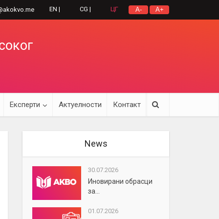
EN |
CG |
ЦГ
@akokvo.me
A-
A+
исоког
Експерти
Актуелности
Контакт
News
30.07.2026
Иновирани обрасци
за...
01.07.2026