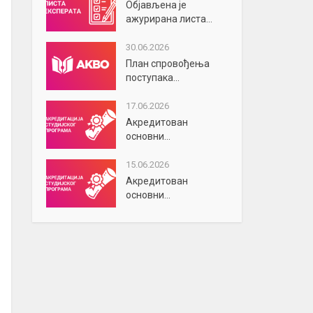
Објављена је
ажурирана листа...
30.06.2026
План спровођења
поступака...
17.06.2026
Акредитован
основни...
15.06.2026
Акредитован
основни...