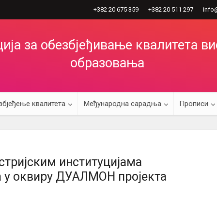
+382 20 675 359
+382 20 511 297
info
ија за обезбјеђивање квалитета в
образовања
збјеђење квалитета
Међународна сарадња
Прописи
устријским институцијама
 у оквиру ДУАЛМОН пројекта