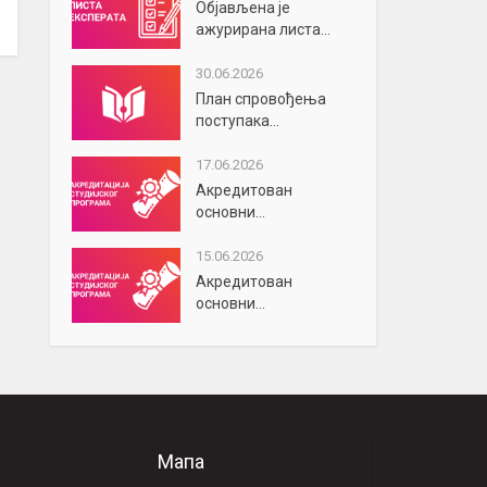
Објављена је
ажурирана листа...
30.06.2026
План спровођења
поступака...
17.06.2026
Акредитован
основни...
15.06.2026
Акредитован
основни...
Мапа