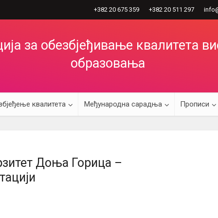
+382 20 675 359
+382 20 511 297
info
ија за обезбјеђивање квалитета в
образовања
збјеђење квалитета
Међународна сарадња
Прописи
рзитет Доња Горица –
тацији