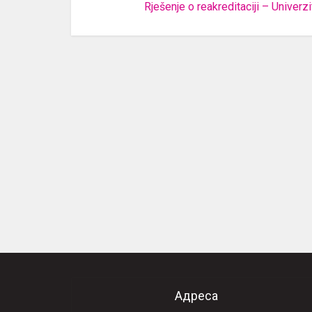
Rješenje o reakreditaciji – Univerz
Адреса