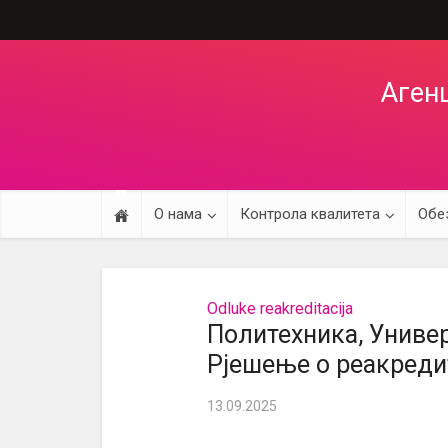
Агенц
О нама
Контрола квалитета
Обе
Odluke reakreditacija
Политехника, Униве
Рјешење о реакреди
13.09.2025