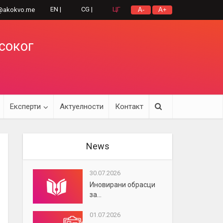
EN |
CG |
ЦГ
@akokvo.me
A-
A+
исоког
Експерти
Актуелности
Контакт
News
30.07.2026
Иновирани обрасци
за...
01.07.2026