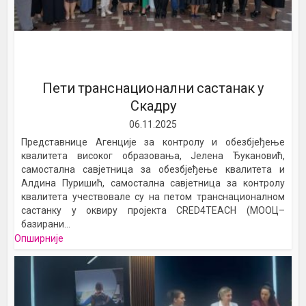
Пети транснационални састанак у
Скадру
06.11.2025
Представнице Агенције за контролу и обезбјеђење
квалитета високог образовања, Јелена Ђукановић,
самостална савјетница за обезбјеђење квалитета и
Алдина Пуришић, самостална савјетница за контролу
квалитета учествовале су на петом транснационалном
састанку у оквиру пројекта CRED4TEACH (МООЦ–
базирани...
Опширније