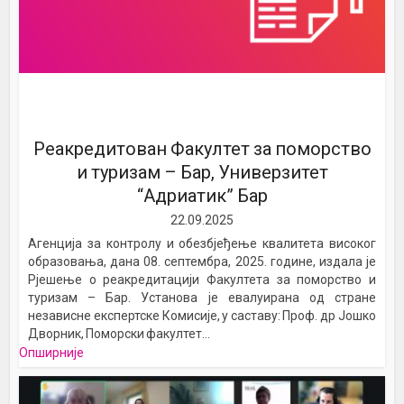
Реакредитован Факултет за поморство
и туризам – Бар, Универзитет
“Адриатик” Бар
22.09.2025
Агенција за контролу и обезбјеђење квалитета високог
образовања, дана 08. септембра, 2025. године, издала је
Рјешење о реакредитацији Факултета за поморство и
туризам – Бар. Установа је евалуирана од стране
независне експертске Комисије, у саставу: Проф. др Јошко
Дворник, Поморски факултет...
Опширније