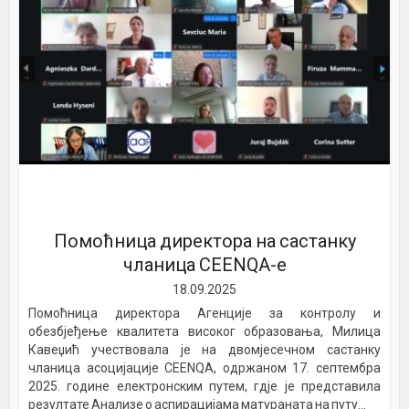
Помоћница директора на састанку
чланица CEENQA-e
18.09.2025
Помоћница директора Агенције за контролу и
обезбјеђење квалитета високог образовања, Милица
Кавеџић учествовала је на двомјесечном састанку
чланица асоцијације CEENQA, одржаном 17. септембра
2025. године електронским путем, гдје је представила
резултате Анализе о аспирацијама матураната на путу...