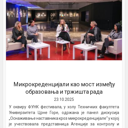
Микрокреденцијали као мост између
образовања и тржишта рада
23.10.2025
У оквиру ФУНК фестивала, у холу Техничких факултета
Универзитета Црне Горе, одржана је панел дискусија
„Оснаживање наставника кроз микрокреденцијале“ у којој
је учествовала представница Агенције за контролу и