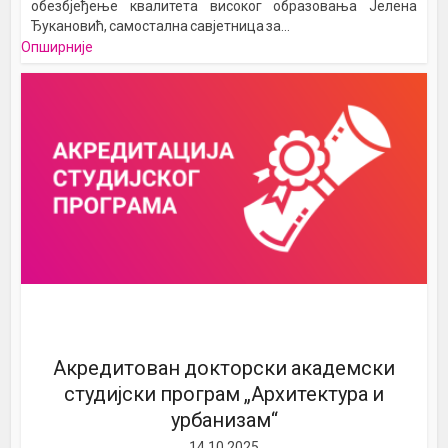
обезбјеђење квалитета високог образовања Јелена
Ђукановић, самостална савјетница за...
Опширније
Акредитован докторски академски
студијски програм „Архитектура и
урбанизам“
14.10.2025