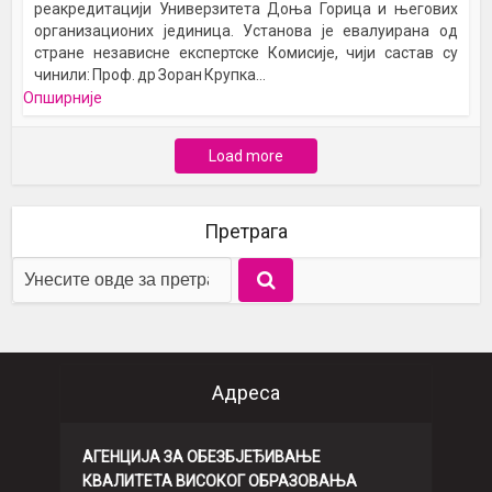
реакредитацији Универзитета Доња Горица и његових
организационих јединица. Установа је евалуирана од
стране независне експертске Комисије, чији састав су
чинили: Проф. др Зоран Крупка...
Опширније
Load more
Претрага
Адреса
АГЕНЦИЈА ЗА ОБЕЗБЈЕЂИВАЊЕ
КВАЛИТЕТА ВИСОКОГ ОБРАЗОВАЊА