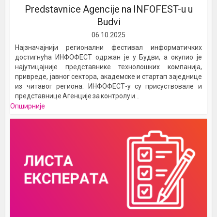
Predstavnice Agencije na INFOFEST-u u
Budvi
06.10.2025
Најзначајнији регионални фестивал информатичких
достигнућа ИНФОФЕСТ одржан је у Будви, а окупио је
најутицајније представнике технолошких компанија,
привреде, јавног сектора, академске и стартап заједнице
из читавог региона. ИНФОФЕСТ-у су присуствовале и
представнице Агенције за контролу и...
Опширније