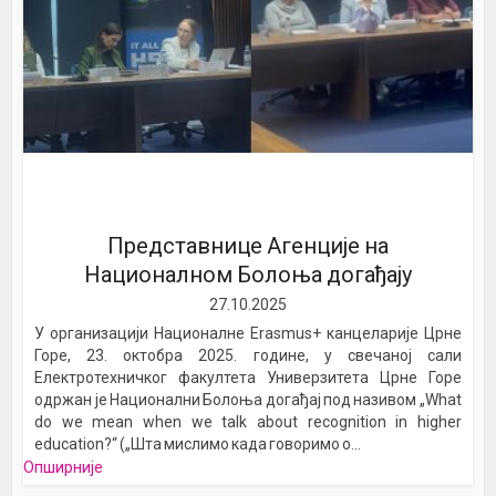
Представнице Агенције на
Националном Болоња догађају
27.10.2025
У организацији Националне Erasmus+ канцеларије Црне
Горе, 23. октобра 2025. године, у свечаној сали
Електротехничког факултета Универзитета Црне Горе
одржан је Национални Болоња догађај под називом „What
do we mean when we talk about recognition in higher
education?“ („Шта мислимо када говоримо о...
Опширније