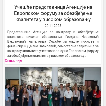
Учешће представница Агенције на
Европском форуму за обезбјеђење
квалитета у високом образовању
20.11.2025
Представнице Агенције за контролу и обезбјеђење
квалитета високог образовања, Гордана Новаковић
Вуксановић, начелница Службе за опште послове и
финансије и Дајана Павићевић, самостална савјетница за
контролу квалитета учествовале су на Европском форуму
за обезбјеђење квалитета у високом образовању...
Опширније