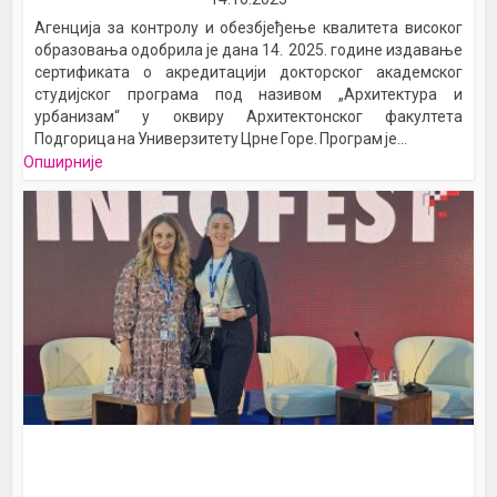
Агенција за контролу и обезбјеђење квалитета високог
образовања одобрила је дана 14. 2025. године издавање
сертификата о акредитацији докторског академског
студијског програма под називом „Архитектура и
урбанизам“ у оквиру Архитектонског факултета
Подгорица на Универзитету Црне Горе. Програм је...
Опширније