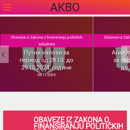
АКВО
Obaveze iz Zakona o finansiranju političkih
Obaveze iz Zako
subjekata
Путни налози за
Анали
период од 28.10. до
за пер
29.10.2024. године
до 
04.11.2024
OBAVEZE IZ ZAKONA O
FINANSIRANJU POLITIČKIH