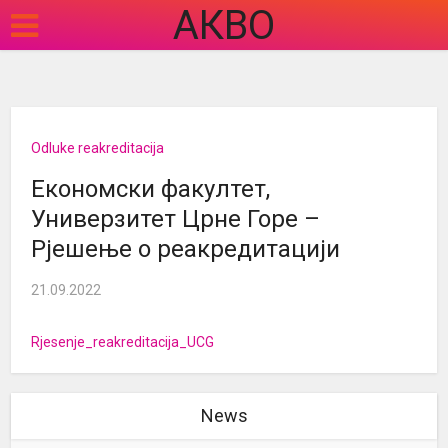
АКВО
Odluke reakreditacija
Економски факултет,
Универзитет Црне Горе –
Рјешење о реакредитацији
21.09.2022
Rjesenje_reakreditacija_UCG
News