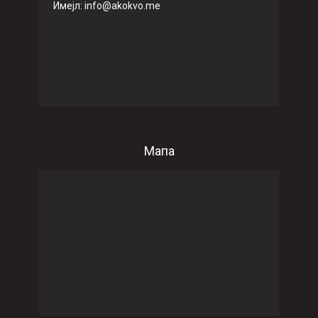
Имeјл: info@akokvo.me
Мапа