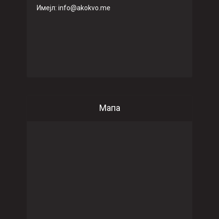
Имeјл: info@akokvo.me
Мапа