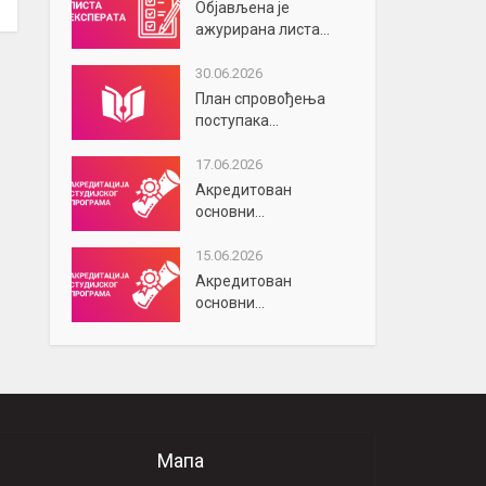
Објављена је
ажурирана листа...
30.06.2026
План спровођења
поступака...
17.06.2026
Акредитован
основни...
15.06.2026
Акредитован
основни...
Мапа