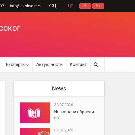
CG |
ЦГ
297
info@akokvo.me
A-
A+
исоког
Експерти
Актуелности
Контакт
News
30.07.2026
Иновирани обрасци
за...
01.07.2026