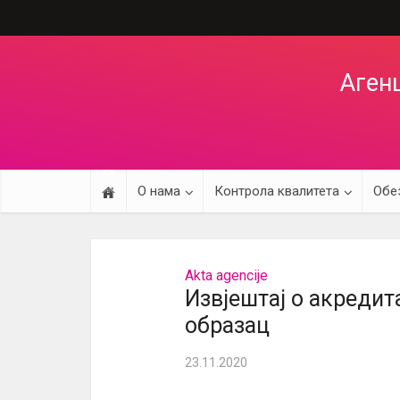
Агенц
О нама
Контрола квалитета
Обе
Akta agencije
Извјештај о акредит
образац
23.11.2020