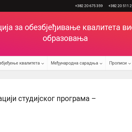
+382 20 675 359
+382 20 511 
ија за обезбјеђивање квалитета в
образовања
збјеђење квалитета
Међународна сарадња
Прописи
ацији студијског програма –