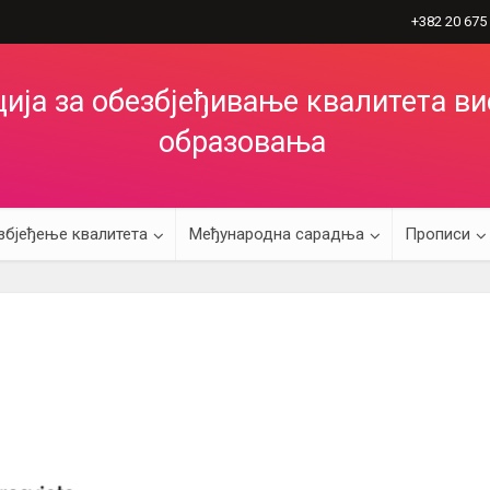
+382 20 675
ија за обезбјеђивање квалитета в
образовања
збјеђење квалитета
Међународна сарадња
Прописи