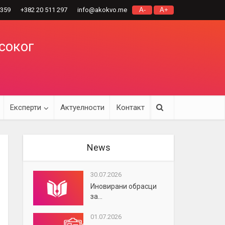
 359
+382 20 511 297
info@akokvo.me
A-
A+
исоког
Експерти
Актуелности
Контакт
News
30.07.2026
Иновирани обрасци
за...
01.07.2026