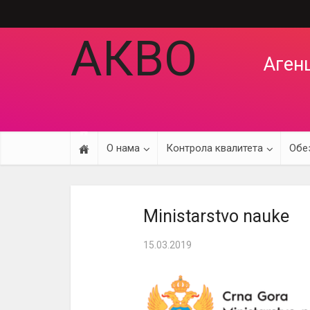
АКВО
Агенц
О нама
Контрола квалитета
Обе
Ministarstvo nauke
15.03.2019