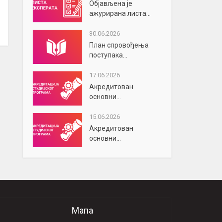
Објављена је
ажурирана листа...
30.06.2026
План спровођења
поступака...
17.06.2026
Акредитован
основни...
15.06.2026
Акредитован
основни...
Мапа