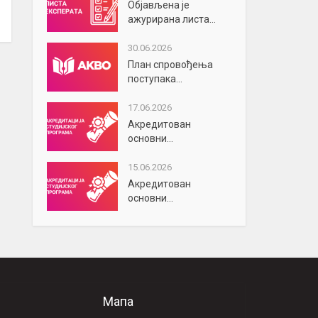
Објављена је
ажурирана листа...
30.06.2026
План спровођења
поступака...
17.06.2026
Акредитован
основни...
15.06.2026
Акредитован
основни...
Мапа