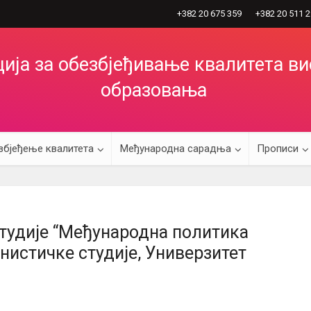
+382 20 675 359
+382 20 511 
ија за обезбјеђивање квалитета в
образовања
збјеђење квалитета
Међународна сарадња
Прописи
тудије “Међународна политика
анистичке студије, Универзитет