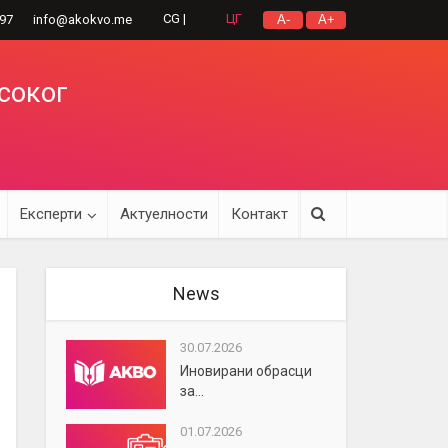
CG |
ЦГ
297
info@akokvo.me
A-
A+
исоког
Експерти
Актуелности
Контакт
News
30.07.2026
Иновирани обрасци
за...
01.07.2026