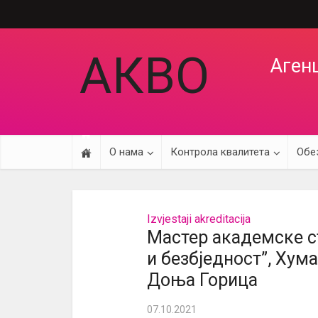
АКВО
Агенц
О нама
Контрола квалитета
Обе
Izvjestaji akreditacija
Мастер академске с
и безбједност”, Хум
Доња Горица
07.10.2021