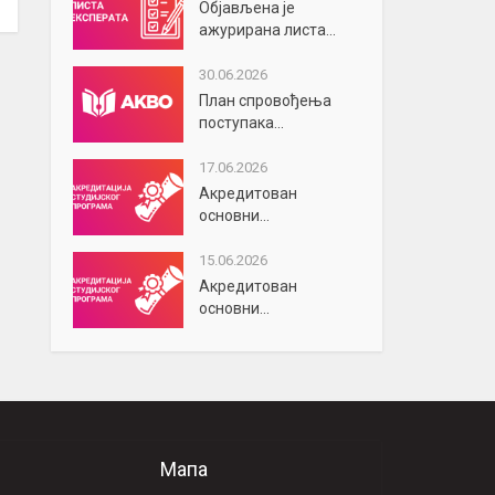
Објављена је
ажурирана листа...
30.06.2026
План спровођења
поступака...
17.06.2026
Акредитован
основни...
15.06.2026
Акредитован
основни...
Мапа