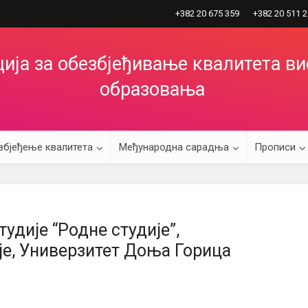
+382 20 675 359
+382 20 511 
ија за обезбјеђивање квалитета в
образовања
збјеђење квалитета
Међународна сарадња
Прописи
удије “Родне студије”,
је, Универзитет Доња Горица