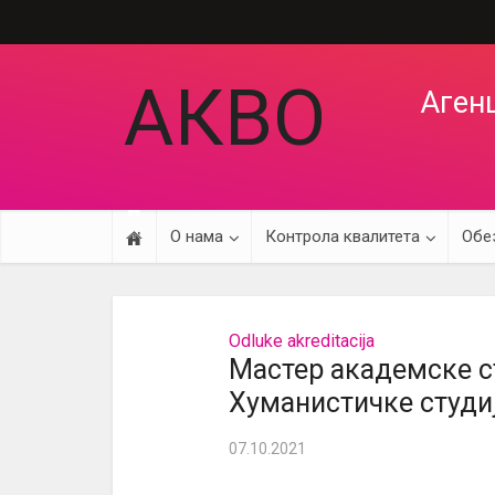
АКВО
Агенц
О нама
Контрола квалитета
Обе
Odluke akreditacija
Мастер академске ст
Хуманистичке студи
07.10.2021