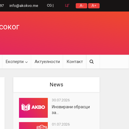
CG |
ЦГ
297
info@akokvo.me
A-
A+
исоког
Експерти
Актуелности
Контакт
News
30.07.2026
Иновирани обрасци
за...
01.07.2026