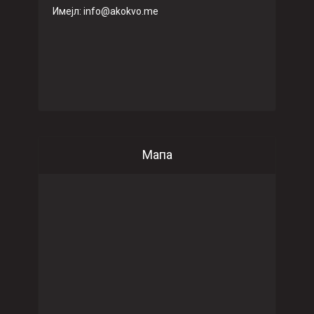
Имeјл: info@akokvo.me
Мапа