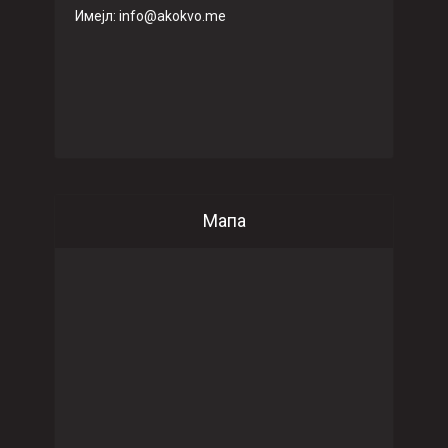
Имeјл: info@akokvo.me
Мапа