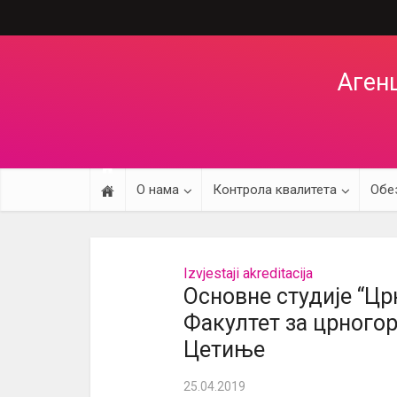
Агенц
О нама
Контрола квалитета
Обе
Izvjestaji akreditacija
Основне студије “Цр
Факултет за црногор
Цетиње
25.04.2019