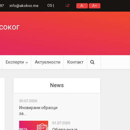
CG |
ЦГ
297
info@akokvo.me
A-
A+
исоког
Експерти
Актуелности
Контакт
News
30.07.2026
Иновирани обрасци
за...
01.07.2026
Објављена је