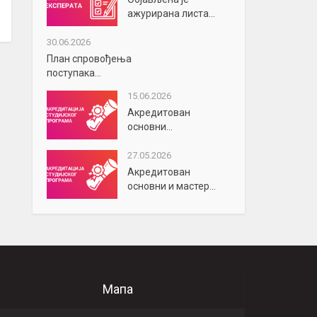
ажурирана листа...
30.06.2026
План спровођења
поступака...
15.06.2026
Акредитован
основни...
27.05.2026
Акредитован
основни и мастер...
Мапа