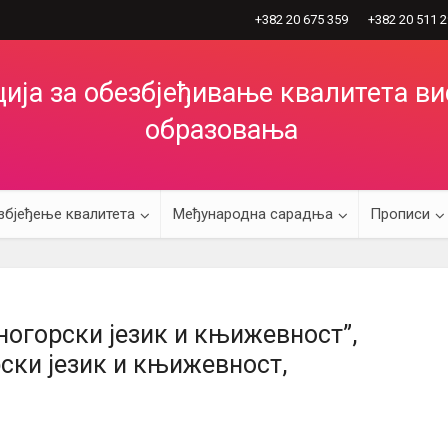
+382 20 675 359
+382 20 511 
ија за обезбјеђивање квалитета в
образовања
збјеђење квалитета
Међународна сарадња
Прописи
ногорски језик и књижевност”,
ски језик и књижевност,