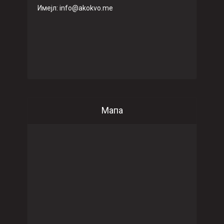
Имeјл: info@akokvo.me
Мапа