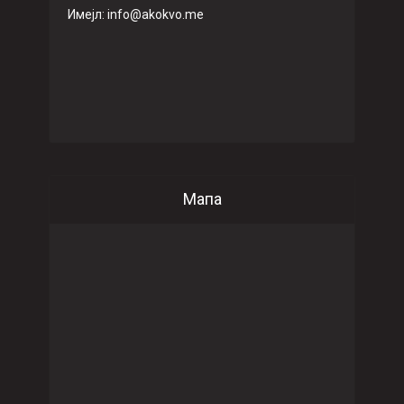
Имeјл: info@akokvo.me
Мапа