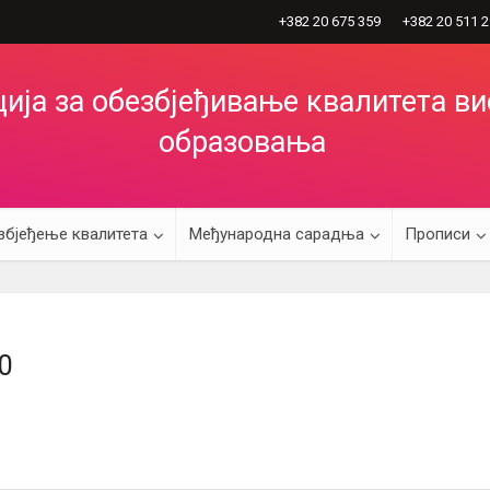
+382 20 675 359
+382 20 511 
ија за обезбјеђивање квалитета в
образовања
збјеђење квалитета
Међународна сарадња
Прописи
0