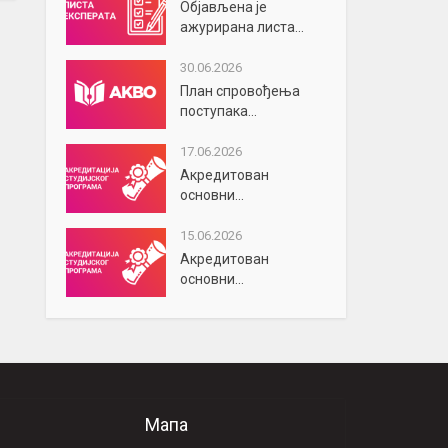
Објављена је
ажурирана листа...
30.06.2026
План спровођења
поступака...
17.06.2026
Акредитован
основни...
15.06.2026
Акредитован
основни...
Мапа