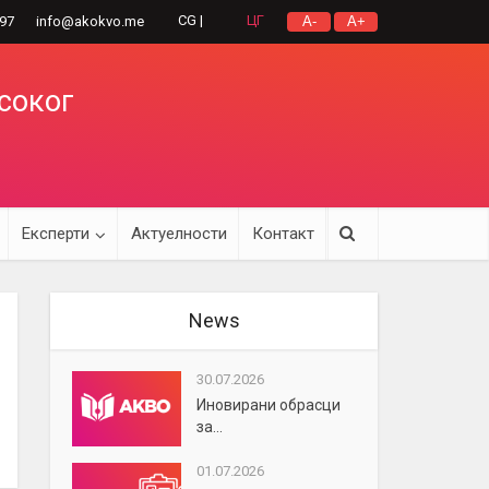
CG |
ЦГ
297
info@akokvo.me
A-
A+
исоког
Експерти
Актуелности
Контакт
News
30.07.2026
Иновирани обрасци
за...
01.07.2026