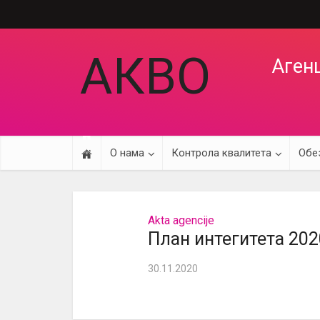
АКВО
Агенц
О нама
Контрола квалитета
Обе
Akta agencije
План интегитета 202
30.11.2020